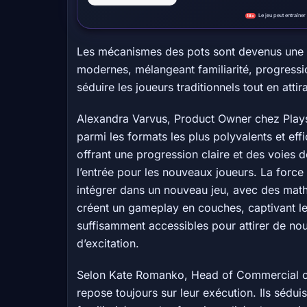
Le jeu peut entraîne
18+
Les mécanismes des pots sont devenus une c
modernes, mélangeant familiarité, progressio
séduire les joueurs traditionnels tout en at
Alexandra Varvus, Product Owner chez Play
parmi les formats les plus polyvalents et effi
offrant une progression claire et des voies de
l’entrée pour les nouveaux joueurs. La forc
intégrer dans un nouveau jeu, avec des math
créent un gameplay en couches, captivant le
suffisamment accessibles pour attirer de no
d’excitation.
Selon Kate Romanko, Head of Commercial c
repose toujours sur leur exécution. Ils sédu