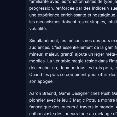
familiarité avec les fonctionnalités de type 
progression, renforcée par des indices visu
une expérience enrichissante et nostalgique. 
les mécanismes doivent rester simples, intuit
volatilité.
Simultanément, les mécanismes des pots exer
audiences. C’est essentiellement de la gamifi
mineur, majeur, grand) ajoute un léger méta-j
mobiles. La véritable magie réside dans l’impr
déclencher un, deux ou tous les trois pots, e
Quand les pots se combinent pour offrir des 
son apogée.
Aaron Braund, Game Designer chez Push Gam
pionnier avec le jeu 3 Magic Pots, a montré 
fantastique des joueurs à travers le monde. 
enthousiaste des joueurs face au mélange d’