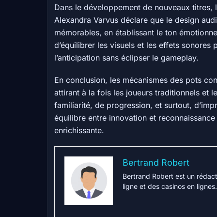
Dans le développement de nouveaux titres, l’i
Alexandra Varvus déclare que le design audio
mémorables, en établissant le ton émotionnel
d’équilibrer les visuels et les effets sonores
l’anticipation sans éclipser le gameplay.
En conclusion, les mécanismes des pots cont
attirant à la fois les joueurs traditionnels e
familiarité, de progression, et surtout, d’impr
équilibre entre innovation et reconnaissanc
enrichissante.
Bertrand Robert
Bertrand Robert est un rédac
ligne et des casinos en lignes.