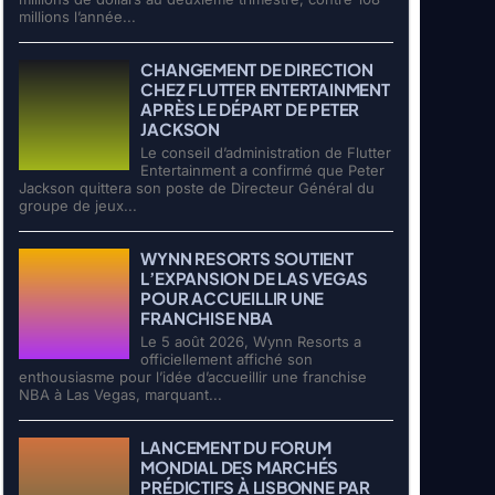
millions l’année...
CHANGEMENT DE DIRECTION
CHEZ FLUTTER ENTERTAINMENT
APRÈS LE DÉPART DE PETER
JACKSON
Le conseil d’administration de Flutter
Entertainment a confirmé que Peter
Jackson quittera son poste de Directeur Général du
groupe de jeux...
WYNN RESORTS SOUTIENT
L’EXPANSION DE LAS VEGAS
POUR ACCUEILLIR UNE
FRANCHISE NBA
Le 5 août 2026, Wynn Resorts a
officiellement affiché son
enthousiasme pour l’idée d’accueillir une franchise
NBA à Las Vegas, marquant...
LANCEMENT DU FORUM
MONDIAL DES MARCHÉS
PRÉDICTIFS À LISBONNE PAR