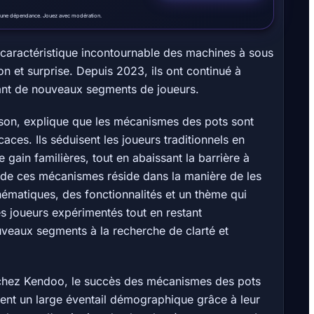
r une dépendance. Jouez avec modération.
aractéristique incontournable des machines à sous
n et surprise. Depuis 2023, ils ont continué à
tirant de nouveaux segments de joueurs.
son, explique que les mécanismes des pots sont
caces. Ils séduisent les joueurs traditionnels en
 gain familières, tout en abaissant la barrière à
e de ces mécanismes réside dans la manière de les
ématiques, des fonctionnalités et un thème qui
s joueurs expérimentés tout en restant
uveaux segments à la recherche de clarté et
hez Kendoo, le succès des mécanismes des pots
isent un large éventail démographique grâce à leur