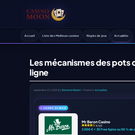
Accueil
Liste des Meilleurs casinos
Règles de jeux
Actualités
Les mécanismes des pots c
ligne
septembre 23, 2025
By
Bertrand Robert
• Posted in
Actualités
✨ CASINO DU MOIS
Mr Baron Casino
4.5/5
2 000 € + 35 Free Spins ou 50 % de