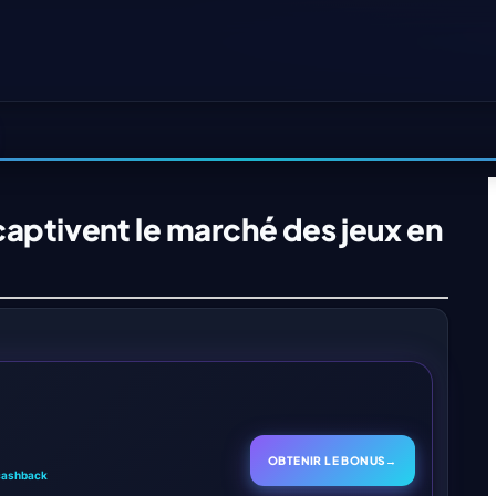
aptivent le marché des jeux en
OBTENIR LE BONUS
→
 cashback