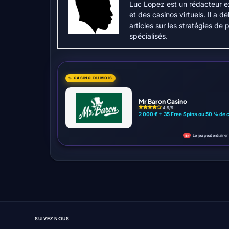
Luc Lopez est un rédacteur e
et des casinos virtuels. Il a d
articles sur les stratégies de
spécialisés.
✨ CASINO DU MOIS
Mr Baron Casino
4.5/5
2 000 € + 35 Free Spins ou 50 % de
Le jeu peut entraîne
18+
SUIVEZ NOUS