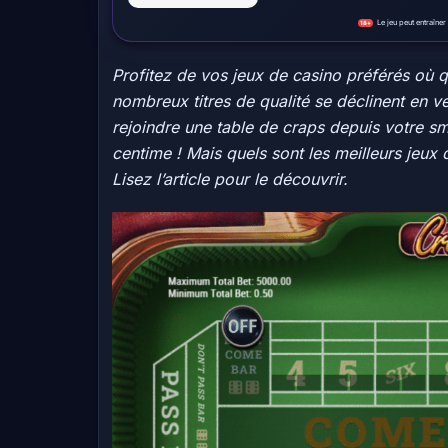
Le jeu peut entraîne
18+
Profitez de vos jeux de casino préférés où 
nombreux titres de qualité se déclinent en v
rejoindre une table de craps depuis votre sm
centime ! Mais quels sont les meilleurs jeux
Lisez l’article pour le découvrir.