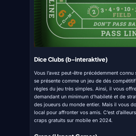
Dice Clubs (b-interaktive)
Vous l’avez peut-être précédemment connu 
se présente comme un jeu de dés compétitif d
règles du jeu très simples. Ainsi, il vous offr
demandant un minimum d’habileté et de stra
des joueurs du monde entier. Mais il vous do
local pour affronter vos amis. C’est d’ailleur
craps gratuits sur mobile en 2024.