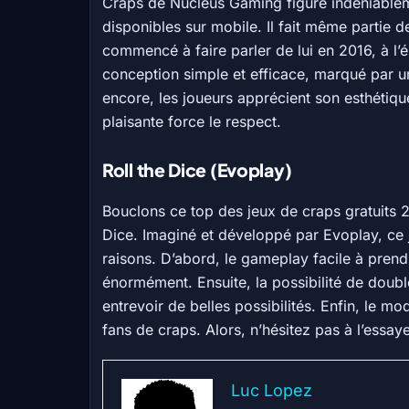
Craps de Nucleus Gaming figure indéniableme
disponibles sur mobile. Il fait même partie d
commencé à faire parler de lui en 2016, à l’
conception simple et efficace, marqué par un
encore, les joueurs apprécient son esthétiqu
plaisante force le respect.
Roll the Dice (Evoplay)
Bouclons ce top des jeux de craps gratuits
Dice. Imaginé et développé par Evoplay, ce j
raisons. D’abord, le gameplay facile à prendr
énormément. Ensuite, la possibilité de doubl
entrevoir de belles possibilités. Enfin, le m
fans de craps. Alors, n’hésitez pas à l’essa
Luc Lopez