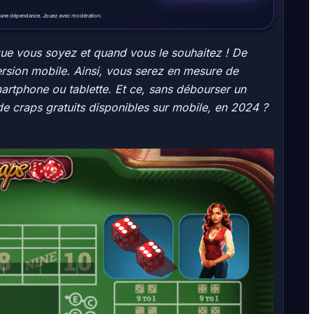
r une dépendance. Jouez avec modération.
que vous soyez et quand vous le souhaitez ! De
ersion mobile. Ainsi, vous serez en mesure de
artphone ou tablette. Et ce, sans débourser un
 de craps gratuits disponibles sur mobile, en 2024 ?