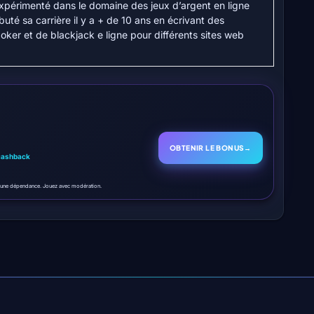
xpérimenté dans le domaine des jeux d’argent en ligne
ébuté sa carrière il y a + de 10 ans en écrivant des
 poker et de blackjack e ligne pour différents sites web
OBTENIR LE BONUS
→
 cashback
r une dépendance. Jouez avec modération.