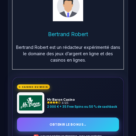
Bertrand Robert
Bertrand Robert est un rédacteur expérimenté dans
le domaine des jeux d’argent en ligne et des
casinos en lignes.
✨ CASINO DU MOIS
Mr Baron Casino
4.5/5
2 000 € + 35 Free Spins ou 50 % de cashback
OBTENIR LE BONUS
→
Le jeu peut entraîner une dépendance. Jouez avec modération.
18+