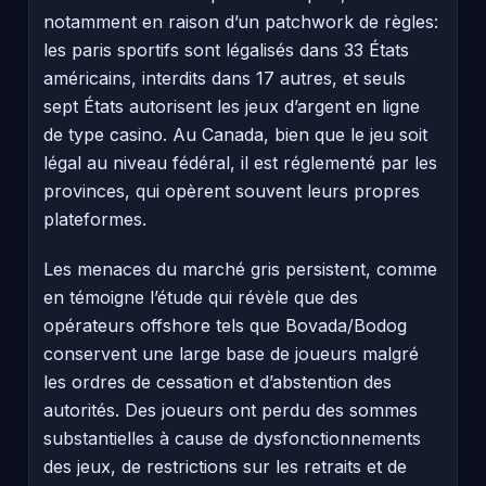
notamment en raison d’un patchwork de règles:
les paris sportifs sont légalisés dans 33 États
américains, interdits dans 17 autres, et seuls
sept États autorisent les jeux d’argent en ligne
de type casino. Au Canada, bien que le jeu soit
légal au niveau fédéral, il est réglementé par les
provinces, qui opèrent souvent leurs propres
plateformes.
Les menaces du marché gris persistent, comme
en témoigne l’étude qui révèle que des
opérateurs offshore tels que Bovada/Bodog
conservent une large base de joueurs malgré
les ordres de cessation et d’abstention des
autorités. Des joueurs ont perdu des sommes
substantielles à cause de dysfonctionnements
des jeux, de restrictions sur les retraits et de