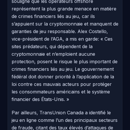
souligné que les opérateurs offshore
représentent la plus grande menace en matière
de crimes financiers liés au jeu, car ils
s’appuient sur la cryptomonnaie et manquent de
garanties de jeu responsable. Alex Costello,
vice-président de l’AGA, a mis en garde: « Ces
sites prédateurs, qui dépendent de la
cryptomonnaie et n’emploient aucune
protection, posent le risque le plus important de
crimes financiers liés au jeu. Le gouvernement
fédéral doit donner priorité à l’application de la
loi contre ces mauvais acteurs pour protéger
les consommateurs américains et le système
financier des États-Unis. »
Par ailleurs, TransUnion Canada a identifié le
jeu en ligne comme l’un des principaux secteurs
de fraude, citant des taux élevés d’attaques de