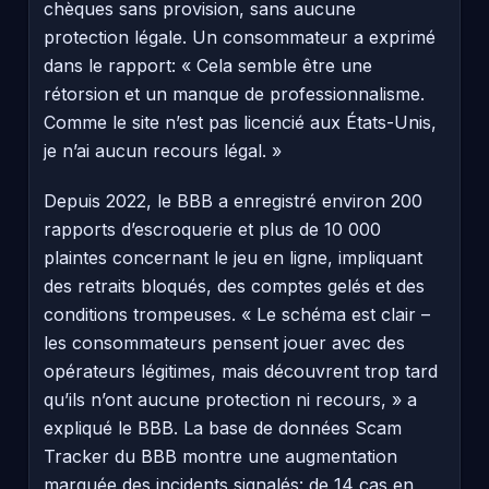
chèques sans provision, sans aucune
protection légale. Un consommateur a exprimé
dans le rapport: « Cela semble être une
rétorsion et un manque de professionnalisme.
Comme le site n’est pas licencié aux États-Unis,
je n’ai aucun recours légal. »
Depuis 2022, le BBB a enregistré environ 200
rapports d’escroquerie et plus de 10 000
plaintes concernant le jeu en ligne, impliquant
des retraits bloqués, des comptes gelés et des
conditions trompeuses. « Le schéma est clair –
les consommateurs pensent jouer avec des
opérateurs légitimes, mais découvrent trop tard
qu’ils n’ont aucune protection ni recours, » a
expliqué le BBB. La base de données Scam
Tracker du BBB montre une augmentation
marquée des incidents signalés: de 14 cas en