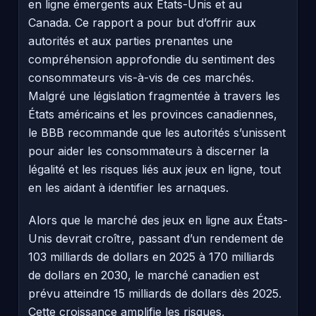
en ligne émergents aux États-Unis et au
Canada. Ce rapport a pour but d’offrir aux
autorités et aux parties prenantes une
compréhension approfondie du sentiment des
consommateurs vis-à-vis de ces marchés.
Malgré une législation fragmentée à travers les
États américains et les provinces canadiennes,
le BBB recommande que les autorités s’unissent
pour aider les consommateurs à discerner la
légalité et les risques liés aux jeux en ligne, tout
en les aidant à identifier les arnaques.
Alors que le marché des jeux en ligne aux États-
Unis devrait croître, passant d’un rendement de
103 milliards de dollars en 2025 à 170 milliards
de dollars en 2030, le marché canadien est
prévu atteindre 15 milliards de dollars dès 2025.
Cette croissance amplifie les risques,