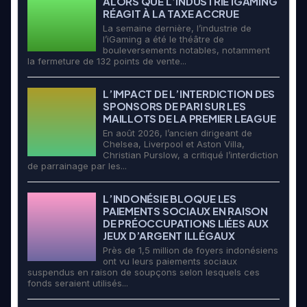
ALORS QUE L’INDUSTRIE IGAMING
RÉAGIT À LA TAXE ACCRUE
La semaine dernière, l’industrie de
l’iGaming a été le théâtre de
bouleversements notables, notamment
la fermeture de 132 points de vente...
L’IMPACT DE L’INTERDICTION DES
SPONSORS DE PARI SUR LES
MAILLOTS DE LA PREMIER LEAGUE
En août 2026, l’ancien dirigeant de
Chelsea, Liverpool et Aston Villa,
Christian Purslow, a critiqué l’interdiction
de parrainage par les...
L’INDONÉSIE BLOQUE LES
PAIEMENTS SOCIAUX EN RAISON
DE PRÉOCCUPATIONS LIÉES AUX
JEUX D’ARGENT ILLÉGAUX
Près de 1,5 million de foyers indonésiens
ont vu leurs paiements sociaux
suspendus en raison de soupçons selon lesquels ces
fonds seraient utilisés...