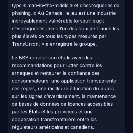
type « man-in-the-middle » et d’escroqueries de
phishing. « Au Canada, le jeu est une industrie
incroyablement vulnérable lorsqu’il s’agit
d’escroqueries, avec l’un des taux de fraude les
plus élevés de tous les types mesurés par
TransUnion, » a enregistré le groupe.
Le BBB conclut son étude avec des
recommandations pour lutter contre les
arnaques et restaurer la confiance des
consommateurs: une application transparente
des règles, une meilleure éducation du public
sur les signes d’avertissement, la maintenance
de bases de données de licences accessibles
par les États et les provinces et une
coopération transfrontalière entre les
régulateurs américains et canadiens.