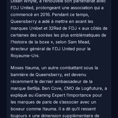
Dillian Whyte, a renouvelé son partenariat avec
FDJ United, prolongeant une association qui a
commencé en 2016. Pendant ce temps,
Queensberry a aidé à mettre en avant les
marques Unibet et 32Red de FDJ « aux côtés de
certaines des soirées les plus emblématiques de
l’histoire de la boxe », selon Sam Mead,
directeur général de FDJ United pour le
Royaume-Uni.
Moses Itauma, un autre combattant sous la
bannière de Queensberry, est devenu
récemment le dernier ambassadeur de la
marque Bet9ja. Ben Cove, CMO de Logifuture, a
expliqué au iGaming Expert l’importance pour
les marques de paris de s’associer avec un
boxeur comme Itauma. Il a dit qu’il ressent
toujours « une dimension supplémentaire de