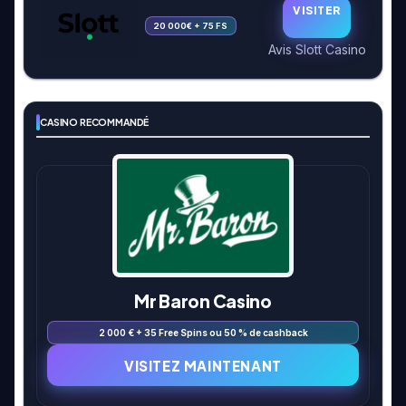
VISITER
20 000€ + 75 FS
Avis Slott Casino
CASINO RECOMMANDÉ
Mr Baron Casino
2 000 € + 35 Free Spins ou 50 % de cashback
VISITEZ MAINTENANT