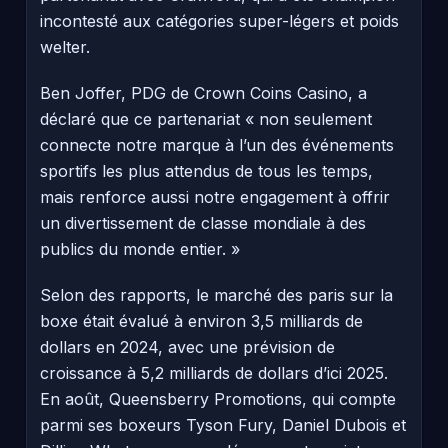
incontesté aux catégories super-légers et poids
welter.
Ben Joffer, PDG de Crown Coins Casino, a
déclaré que ce partenariat « non seulement
connecte notre marque à l’un des événements
sportifs les plus attendus de tous les temps,
mais renforce aussi notre engagement à offrir
un divertissement de classe mondiale à des
publics du monde entier. »
Selon des rapports, le marché des paris sur la
boxe était évalué à environ 3,5 milliards de
dollars en 2024, avec une prévision de
croissance à 5,2 milliards de dollars d’ici 2025.
En août, Queensberry Promotions, qui compte
parmi ses boxeurs Tyson Fury, Daniel Dubois et