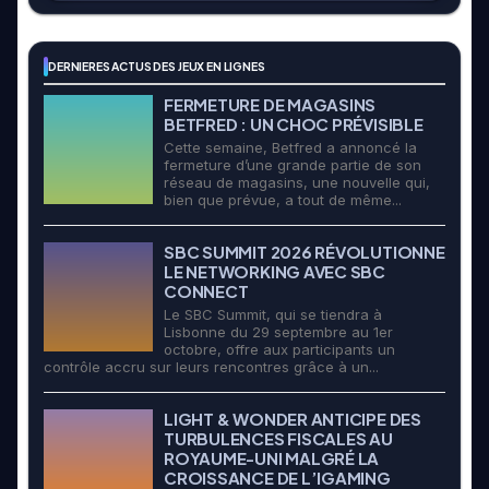
DERNIERES ACTUS DES JEUX EN LIGNES
FERMETURE DE MAGASINS
BETFRED : UN CHOC PRÉVISIBLE
Cette semaine, Betfred a annoncé la
fermeture d’une grande partie de son
réseau de magasins, une nouvelle qui,
bien que prévue, a tout de même...
SBC SUMMIT 2026 RÉVOLUTIONNE
LE NETWORKING AVEC SBC
CONNECT
Le SBC Summit, qui se tiendra à
Lisbonne du 29 septembre au 1er
octobre, offre aux participants un
contrôle accru sur leurs rencontres grâce à un...
LIGHT & WONDER ANTICIPE DES
TURBULENCES FISCALES AU
ROYAUME-UNI MALGRÉ LA
CROISSANCE DE L’IGAMING