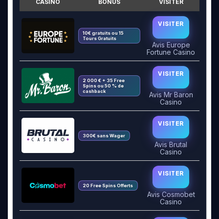
CASINO
BONUS
VISITER
VISITER
10€ gratuits ou 15
Tours Gratuits
Avis Europe
Fortune Casino
VISITER
2 000 € + 35 Free
Spins ou 50 % de
cashback
Avis Mr Baron
Casino
VISITER
300€ sans Wager
Avis Brutal
Casino
VISITER
20 Free Spins Offerts
Avis Cosmobet
Casino