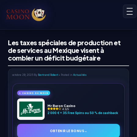
Les taxes spéciales de production et
de services au Mexique visent à
combler un déficit budgétaire
octobre 29, 2025
By
Bertrand Robert
• Posted in
Actualités
✨ CASINO DU MOIS
Mr Baron Casino
4.5/5
2 000 € + 35 Free Spins ou 50 % de cashback
OBTENIR LE BONUS
→