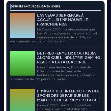
DERNIERES ACTUS DES JEUX EN LIGNES
LAS VEGAS SE PRÉPARE À
ACCUEILLIR UNE NOUVELLE
FRANCHISE NBA
Le 7 août 2026, il a été confirmé que
Las Vegas est pressentie pour accueillir
une nouvelle équipe de la NBA, se
positionnant comme un concurrent...
BETFRED FERME 132 BOUTIQUES
ALORS QUE L’INDUSTRIE IGAMING
RÉAGIT À LA TAXE ACCRUE
La semaine dernière, l’industrie de
l’iGaming a été le théâtre de
bouleversements notables, notamment
la fermeture de 132 points de vente...
L’IMPACT DE L’INTERDICTION DES
SPONSORS DE PARI SUR LES
MAILLOTS DE LA PREMIER LEAGUE
En août 2026, l’ancien dirigeant de
Chelsea, Liverpool et Aston Villa,