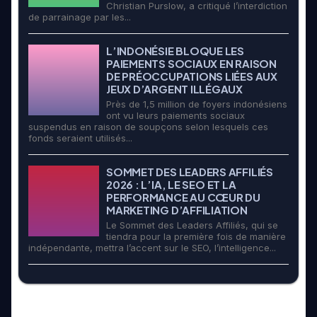
Christian Purslow, a critiqué l’interdiction
de parrainage par les...
L’INDONÉSIE BLOQUE LES
PAIEMENTS SOCIAUX EN RAISON
DE PRÉOCCUPATIONS LIÉES AUX
JEUX D’ARGENT ILLÉGAUX
Près de 1,5 million de foyers indonésiens
ont vu leurs paiements sociaux
suspendus en raison de soupçons selon lesquels ces
fonds seraient utilisés...
SOMMET DES LEADERS AFFILIÉS
2026 : L’IA, LE SEO ET LA
PERFORMANCE AU CŒUR DU
MARKETING D’AFFILIATION
Le Sommet des Leaders Affiliés, qui se
tiendra pour la première fois de manière
indépendante, mettra l’accent sur le SEO, l’intelligence...