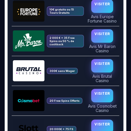
VISITER
10€ gratuits ou 15
Tours Gratuits
Avis Europe
Fortune Casino
VISITER
2 000 € + 35 Free
Spins ou 50 % de
cashback
Avis Mr Baron
Casino
VISITER
300€ sans Wager
Avis Brutal
Casino
VISITER
20 Free Spins Offerts
Avis Cosmobet
Casino
VISITER
20 000€ + 75 FS