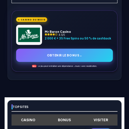
✨ CASINO DU MOIS
Mr Baron Casino
4.5/5
2 000 € + 35 Free Spins ou 50 % de cashback
OBTENIR LE BONUS
→
Le jeu peut entraîner une dépendance. Jouez avec modération.
18+
TOP SITES
CASINO
BONUS
VISITER