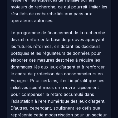
moteurs de recherche, ce qui pourrait limiter les
résultats de recherche liés aux paris aux
opérateurs autorisés.
Le programme de financement de la recherche
devrait renforcer la base de preuves appuyant
les futures réformes, en dotant les décideurs
politiques et les régulateurs de données pour
élaborer des mesures destinées à réduire les
dommages liés aux jeux d’argent et à renforcer
le cadre de protection des consommateurs en
Espagne. Pour certains, il est impératif que ces
initiatives soient mises en œuvre rapidement
pour compenser le retard accumulé dans
l’adaptation à l’ère numérique des jeux d’argent.
D’autres, cependant, soulignent les défis que
représente cette modernisation pour un secteur