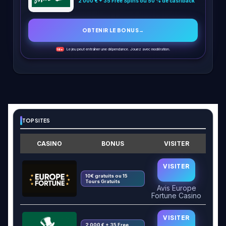
2 000 € + 35 Free Spins ou 50 % de cashback
OBTENIR LE BONUS
→
Le jeu peut entraîner une dépendance. Jouez avec modération.
18+
TOP SITES
CASINO
BONUS
VISITER
VISITER
10€ gratuits ou 15
Tours Gratuits
Avis Europe
Fortune Casino
VISITER
2 000 € + 35 Free