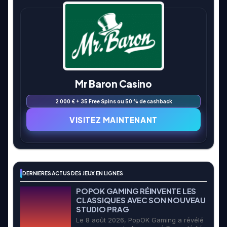
Mr Baron Casino
2 000 € + 35 Free Spins ou 50 % de cashback
VISITEZ MAINTENANT
DERNIERES ACTUS DES JEUX EN LIGNES
POPOK GAMING RÉINVENTE LES
CLASSIQUES AVEC SON NOUVEAU
STUDIO PRAG
Le 8 août 2026, PopOK Gaming a révélé