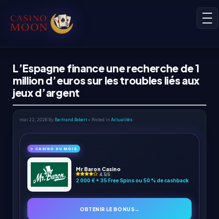
L’Espagne finance une recherche de 1
million d’euros sur les troubles liés aux
jeux d’argent
mai 22, 2026
By
Bertrand Robert
• Posted in
Actualités
✨ CASINO DU MOIS
Mr Baron Casino
4.5/5
2 000 € + 35 Free Spins ou 50 % de cashback
OBTENIR LE BONUS
→