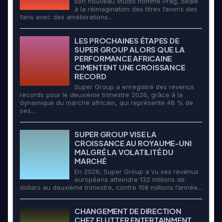
son nouveau studio nommé Prag, dédié
à la réimagination des titres favoris des
fans avec des améliorations...
LES PROCHAINES ÉTAPES DE
SUPER GROUP ALORS QUE LA
PERFORMANCE AFRICAINE
CIMENTENT UNE CROISSANCE
RECORD
Super Group a enregistré des revenus
records pour le deuxième trimestre 2026, grâce à la
dynamique du marché africain, qui représente 46 % de
ses...
SUPER GROUP VISE LA
CROISSANCE AU ROYAUME-UNI
MALGRÉ LA VOLATILITÉ DU
MARCHÉ
En 2026, Super Group a vu ses revenus
européens atteindre 132 millions de
dollars au deuxième trimestre, contre 108 millions l’année...
CHANGEMENT DE DIRECTION
CHEZ FLUTTER ENTERTAINMENT