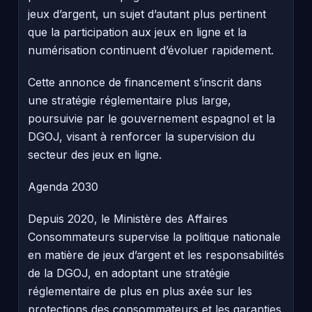
jeux d’argent, un sujet d’autant plus pertinent
que la participation aux jeux en ligne et la
numérisation continuent d’évoluer rapidement.
Cette annonce de financement s’inscrit dans
une stratégie réglementaire plus large,
poursuivie par le gouvernement espagnol et la
DGOJ, visant à renforcer la supervision du
secteur des jeux en ligne.
Agenda 2030
Depuis 2020, le Ministère des Affaires
Consommateurs supervise la politique nationale
en matière de jeux d’argent et les responsabilités
de la DGOJ, en adoptant une stratégie
réglementaire de plus en plus axée sur les
protections des consommateurs et les garanties