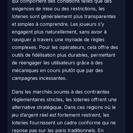
qui comportent des conditions telles que des
exigences de mise ou des restrictions, les
loteries sont généralement plus transparentes
et simples à comprendre. Les joueurs s’y
engagent plus naturellement, sans avoir à
naviguer à travers une myriade de règles
complexes. Pour les opérateurs, cela offre des
outils de fidélisation plus durables, permettant
de réengager les utilisateurs grâce à des
mécaniques en cours plutôt que par des
campagnes incessantes.
Dans les marchés soumis à des contraintes
réglementaires strictes, les loteries offrent une
alternative stratégique. Dans ces régions où le
jeu d’argent réel est fortement restreint, les
loteries fournissent un cadre conforme qui ne
repose pas sur les paris traditionnels. En