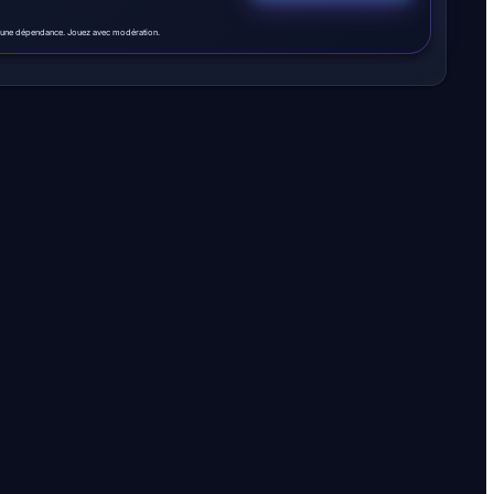
r une dépendance. Jouez avec modération.