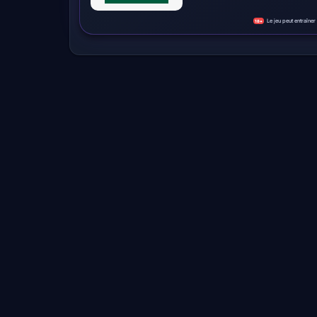
Le jeu peut entraîne
18+