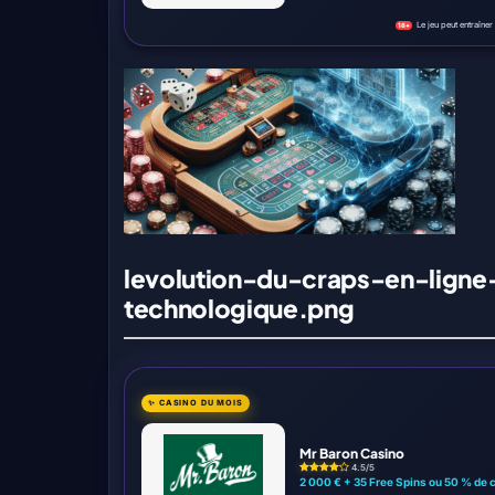
Le jeu peut entraîne
18+
levolution-du-craps-en-ligne-
technologique.png
✨ CASINO DU MOIS
Mr Baron Casino
4.5/5
2 000 € + 35 Free Spins ou 50 % de