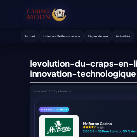
Accueil
Liste des Meilleurs casinos
Règles de jeux
Actualités
levolution-du-craps-en-l
innovation-technologiqu
octobre 9, 2024
By
• Posted in
✨ CASINO DU MOIS
Mr Baron Casino
4.5/5
2 000 € + 35 Free Spins ou 50 % de