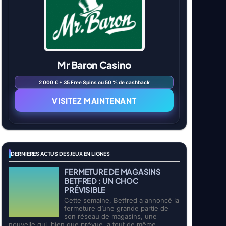
Mr Baron Casino
2 000 € + 35 Free Spins ou 50 % de cashback
VISITEZ MAINTENANT
DERNIERES ACTUS DES JEUX EN LIGNES
FERMETURE DE MAGASINS
BETFRED : UN CHOC
PRÉVISIBLE
Cette semaine, Betfred a annoncé la
fermeture d’une grande partie de
son réseau de magasins, une
nouvelle qui, bien que prévue, a tout de même...