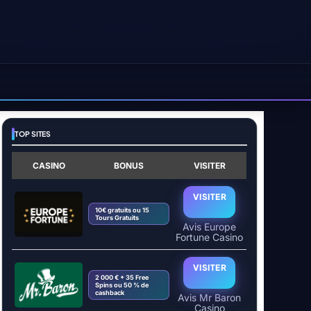
TOP SITES
CASINO
BONUS
VISITER
VISITER
10€ gratuits ou 15
Tours Gratuits
Avis Europe
Fortune Casino
VISITER
2 000 € + 35 Free
Spins ou 50 % de
cashback
Avis Mr Baron
Casino