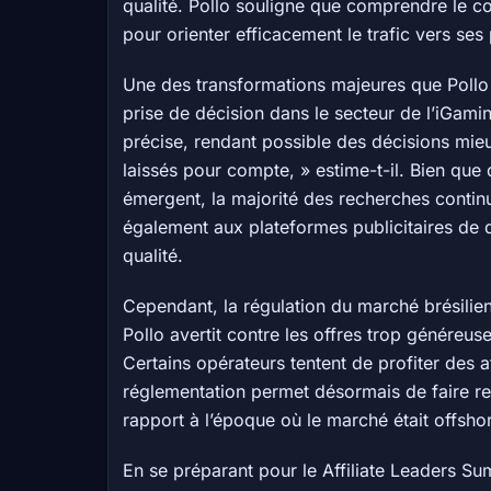
qualité. Pollo souligne que comprendre le 
pour orienter efficacement le trafic vers ses 
Une des transformations majeures que Pollo ob
prise de décision dans le secteur de l’iGaming
précise, rendant possible des décisions mieu
laissés pour compte, » estime-t-il. Bien q
émergent, la majorité des recherches contin
également aux plateformes publicitaires de dé
qualité.
Cependant, la régulation du marché brésilien
Pollo avertit contre les offres trop généreuse
Certains opérateurs tentent de profiter des a
réglementation permet désormais de faire res
rapport à l’époque où le marché était offsho
En se préparant pour le Affiliate Leaders Su