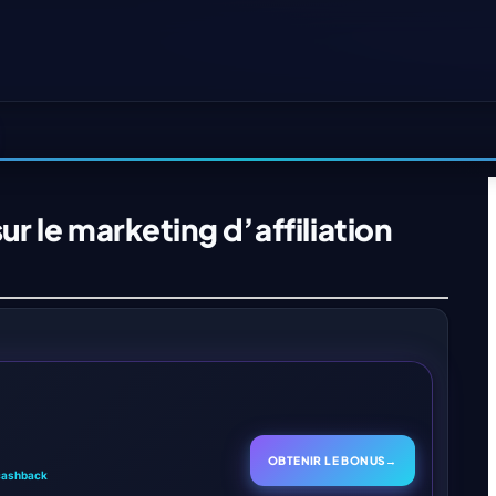
ur le marketing d’affiliation
OBTENIR LE BONUS
→
 cashback