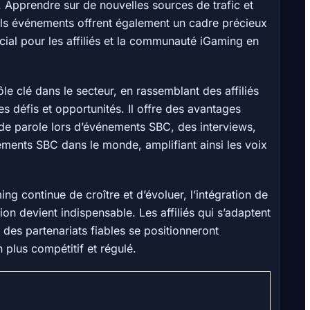
 Apprendre sur de nouvelles sources de trafic et
els événements offrent également un cadre précieux
rucial pour les affiliés et la communauté iGaming en
le clé dans le secteur, en rassemblant des affiliés
s défis et opportunités. Il offre des avantages
 de parole lors d’événements SBC, des interviews,
ements SBC dans le monde, amplifiant ainsi les voix
ng continue de croître et d’évoluer, l’intégration de
tion devient indispensable. Les affiliés qui s’adaptent
 des partenariats fiables se positionneront
plus compétitif et régulé.