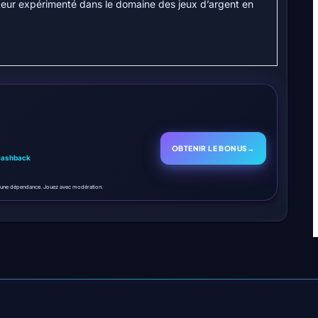
teur expérimenté dans le domaine des jeux d’argent en
OBTENIR LE BONUS
→
 cashback
r une dépendance. Jouez avec modération.