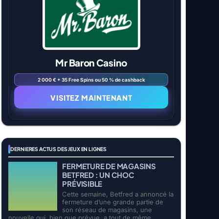
Mr Baron Casino
2 000 € + 35 Free Spins ou 50 % de cashback
VISITEZ MAINTENANT
DERNIERES ACTUS DES JEUX EN LIGNES
FERMETURE DE MAGASINS
BETFRED : UN CHOC
PRÉVISIBLE
Cette semaine, Betfred a annoncé la
fermeture d’une grande partie de
son réseau de magasins, une
nouvelle qui, bien que prévue, a tout de même...