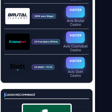
VISITER
300€ sans Wager
Avis Brutal
Casino
VISITER
20 Free Spins Offerts
Avis Cosmobet
Casino
VISITER
20 000€ + 75 FS
Avis Slott
Casino
CASINO RECOMMANDÉ