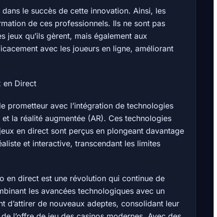
 dans le succès de cette innovation. Ainsi, les
mation de ces professionnels. Ils ne sont pas
 jeux qu’ils gèrent, mais également aux
ficacement avec les joueurs en ligne, améliorant
 en Direct
le prometteur avec l’intégration de technologies
R) et la réalité augmentée (AR). Ces technologies
 jeux en direct sont perçus en plongeant davantage
liste et interactive, transcendant les limites
 en direct est une révolution qui continue de
combinant les avancées technologiques avec un
t d’attirer de nouveaux adeptes, consolidant leur
de l’offre de jeu des casinos modernes. Avec des