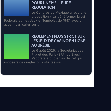
POUR UNE MEILLEURE
RÉGULATION
Le Congrès du Mexique a reçu une
proposition visant à réformer la Loi
Fédérale sur les Jeux et Tombolas de 1947, avec un
accent particulier sur un...
RÈGLEMENT PLUS STRICT SUR
LES JEUX DE CASINO EN LIGNE
AU BRÉSIL
Le 6 août 2026, la Secrétariat des
Prix et des Paris (SPA) du Brésil
s’apprête à publier un décret qui
imposera des règles plus strictes sur...