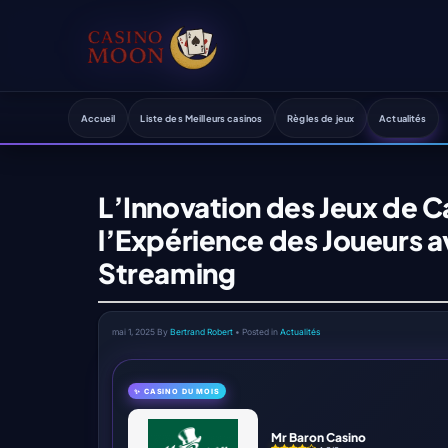
Accueil
Liste des Meilleurs casinos
Règles de jeux
Actualités
L’Innovation des Jeux de C
l’Expérience des Joueurs a
Streaming
mai 1, 2025
By
Bertrand Robert
• Posted in
Actualités
✨ CASINO DU MOIS
Mr Baron Casino