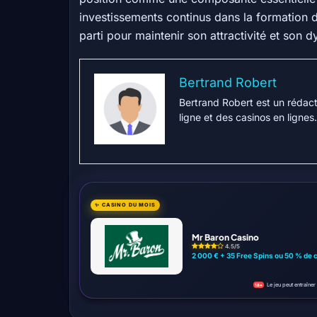
investissements continus dans la formation de
parti pour maintenir son attractivité et son
Bertrand Robert
Bertrand Robert est un rédac
ligne et des casinos en lignes.
✨ CASINO DU MOIS
Mr Baron Casino
4.5/5
2 000 € + 35 Free Spins ou 50 % de
Le jeu peut entraîne
18+