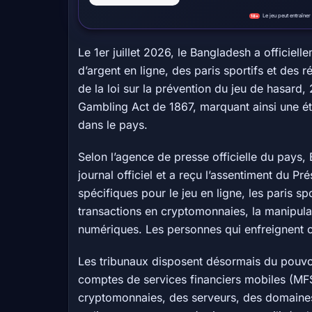
Le jeu peut entraîne
18+
Le 1er juillet 2026, le Bangladesh a officiel
d’argent en ligne, des paris sportifs et des
de la loi sur la prévention du jeu de hasard,
Gambling Act de 1867, marquant ainsi une ét
dans le pays.
Selon l’agence de presse officielle du pays, 
journal officiel et a reçu l’assentiment du Pré
spécifiques pour le jeu en ligne, les paris spo
transactions en cryptomonnaies, la manipulat
numériques. Les personnes qui enfreignent c
Les tribunaux disposent désormais du pouvo
comptes de services financiers mobiles (MFS
cryptomonnaies, des serveurs, des domaines