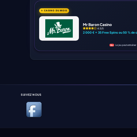
✨ CASINO DU MOIS
Mr Baron Casino
4.5/5
2 000 € + 35 Free Spins ou 50 % de
Le jeu peut entraîne
18+
SUIVEZ NOUS