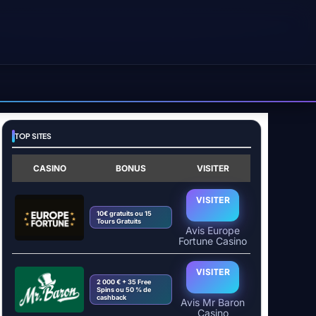
TOP SITES
CASINO
BONUS
VISITER
VISITER
10€ gratuits ou 15
Tours Gratuits
Avis Europe
Fortune Casino
VISITER
2 000 € + 35 Free
Spins ou 50 % de
cashback
Avis Mr Baron
Casino