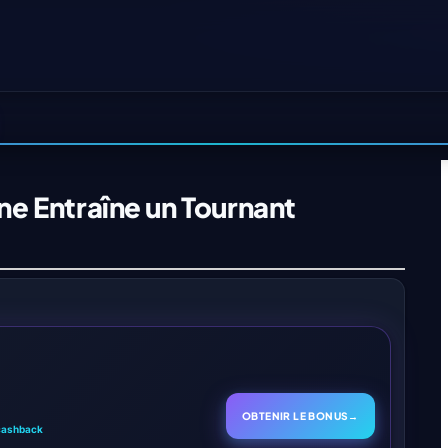
gne Entraîne un Tournant
OBTENIR LE BONUS
→
 cashback