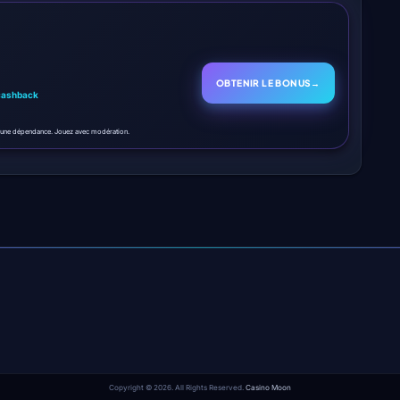
OBTENIR LE BONUS
→
 cashback
r une dépendance. Jouez avec modération.
Copyright © 2026. All Rights Reserved.
Casino Moon