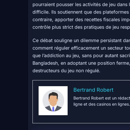
pourraient pousser les activités de jeu dans 
difficile. Ils soutiennent que des plateforme
contraire, apporter des recettes fiscales im
contrôle plus strict des pratiques de jeu res
Ce débat souligne un dilemme persistant dan
comment réguler efficacement un secteur tout
que l’addiction au jeu, sans pour autant sac
Bangladesh, en adoptant une position ferme,
destructeurs du jeu non régulé.
Bertrand Robert
Bertrand Robert est un rédac
ligne et des casinos en lignes.