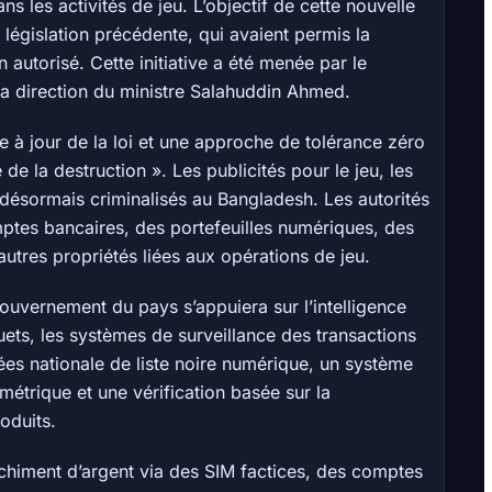
ns les activités de jeu. L’objectif de cette nouvelle
a législation précédente, qui avaient permis la
 autorisé. Cette initiative a été menée par le
 la direction du ministre Salahuddin Ahmed.
à jour de la loi et une approche de tolérance zéro
 de la destruction ». Les publicités pour le jeu, les
t désormais criminalisés au Bangladesh. Les autorités
mptes bancaires, des portefeuilles numériques, des
autres propriétés liées aux opérations de jeu.
 gouvernement du pays s’appuiera sur l’intelligence
quets, les systèmes de surveillance des transactions
es nationale de liste noire numérique, un système
métrique et une vérification basée sur la
oduits.
nchiment d’argent via des SIM factices, des comptes