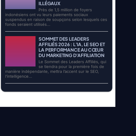
ILLÉGAUX
Près de 1,5 million de foyers
indonésiens ont vu leurs paiements sociaux
suspendus en raison de soupçons selon lesquels ces
fonds seraient utilisés...
SOMMET DES LEADERS
AFFILIÉS 2026 : L’IA, LE SEO ET
LA PERFORMANCE AU CŒUR
DU MARKETING D’AFFILIATION
Le Sommet des Leaders Affiliés, qui
se tiendra pour la première fois de
manière indépendante, mettra l’accent sur le SEO,
l’intelligence...