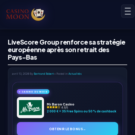
LiveScore Group renforce sa stratégie
européenne après son retrait des
Pays-Bas
avril 13, 2026
By
Bertrand Robert
• Posted in
Actualités
✨ CASINO DU MOIS
Mr Baron Casino
4.5/5
2 000 € + 35 Free Spins ou 50 % de cashback
OBTENIR LE BONUS
→