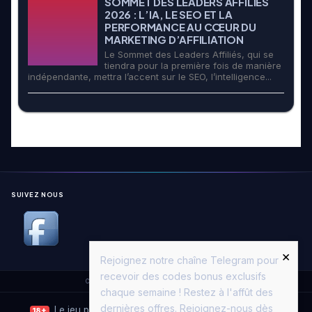
SOMMET DES LEADERS AFFILIÉS
2026 : L’IA, LE SEO ET LA
PERFORMANCE AU CŒUR DU
MARKETING D’AFFILIATION
Le Sommet des Leaders Affiliés, qui se
tiendra pour la première fois de manière
indépendante, mettra l’accent sur le SEO, l’intelligence...
SUIVEZ NOUS
×
Rejoignez notre chaîne Telegram pour
recevoir des codes bonus exclusifs
Copyright © 2026. All Rights Reserved.
Casino Moon
chaque semaine ! Restez à l'affût des
dernières offres. Rejoignez-nous dès
Le jeu peut entraîner une dépendance. Jouez avec
18+