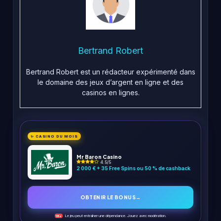
Bertrand Robert
Bertrand Robert est un rédacteur expérimenté dans
le domaine des jeux d’argent en ligne et des
casinos en lignes.
✨ CASINO DU MOIS
Mr Baron Casino
4.5/5
2 000 € + 35 Free Spins ou 50 % de cashback
OBTENIR LE BONUS
→
Le jeu peut entraîner une dépendance. Jouez avec modération.
18+