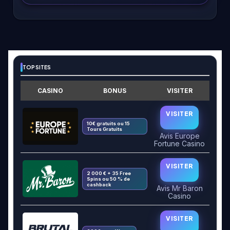
TOP SITES
CASINO
BONUS
VISITER
VISITER
10€ gratuits ou 15
Tours Gratuits
Avis Europe
Fortune Casino
VISITER
2 000 € + 35 Free
Spins ou 50 % de
cashback
Avis Mr Baron
Casino
VISITER