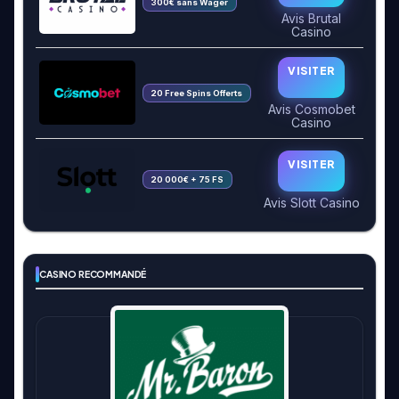
300€ sans Wager
Avis Brutal
Casino
VISITER
20 Free Spins Offerts
Avis Cosmobet
Casino
VISITER
20 000€ + 75 FS
Avis Slott Casino
CASINO RECOMMANDÉ