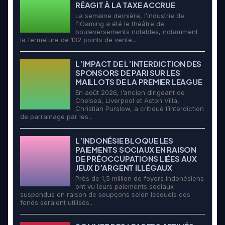
RÉAGIT À LA TAXE ACCRUE
La semaine dernière, l’industrie de
l’iGaming a été le théâtre de
bouleversements notables, notamment
la fermeture de 132 points de vente...
L’IMPACT DE L’INTERDICTION DES
SPONSORS DE PARI SUR LES
MAILLOTS DE LA PREMIER LEAGUE
En août 2026, l’ancien dirigeant de
Chelsea, Liverpool et Aston Villa,
Christian Purslow, a critiqué l’interdiction
de parrainage par les...
L’INDONÉSIE BLOQUE LES
PAIEMENTS SOCIAUX EN RAISON
DE PRÉOCCUPATIONS LIÉES AUX
JEUX D’ARGENT ILLÉGAUX
Près de 1,5 million de foyers indonésiens
ont vu leurs paiements sociaux
suspendus en raison de soupçons selon lesquels ces
fonds seraient utilisés...