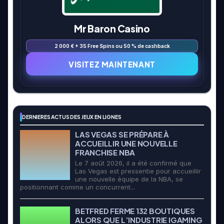
Mr Baron Casino
2 000 € + 35 Free Spins ou 50 % de cashback
VISITEZ MAINTENANT
DERNIERES ACTUS DES JEUX EN LIGNES
LAS VEGAS SE PRÉPARE À
ACCUEILLIR UNE NOUVELLE
FRANCHISE NBA
Le 7 août 2026, il a été confirmé que
Las Vegas est pressentie pour accueillir
une nouvelle équipe de la NBA, se
positionnant comme un concurrent...
BETFRED FERME 132 BOUTIQUES
ALORS QUE L’INDUSTRIE IGAMING