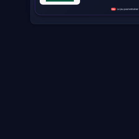
Le jeu peut entraîne
18+