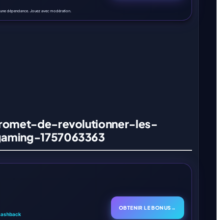
r une dépendance. Jouez avec modération.
promet-de-revolutionner-les-
igaming-1757063363
OBTENIR LE BONUS
→
 cashback