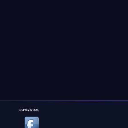
SUIVEZ NOUS