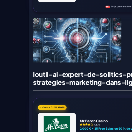
Le jeu peut entraîne
18+
loutil-ai-expert-de-solitics-
strategies-marketing-dans-l
✨ CASINO DU MOIS
Mr Baron Casino
4.5/5
2 000 € + 35 Free Spins ou 50 % de