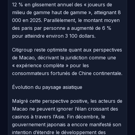
12 % en glissement annuel des « joueurs de
milieu de gamme haut de gamme », atteignant 8
000 en 2025. Parallèlement, le montant moyen
des paris par personne a augmenté de 6 %
pour atteindre environ 3 100 dollars.
Citigroup reste optimiste quant aux perspectives
de Macao, décrivant la juridiction comme une
« expérience complète » pour les
consommateurs fortunés de Chine continentale.
Évolution du paysage asiatique
Malgré cette perspective positive, les acteurs de
Macao ne peuvent ignorer l’élan croissant des
casinos à travers l’Asie. Fin décembre, le
gouvernement japonais a encore manifesté son
intention d’étendre le développement des