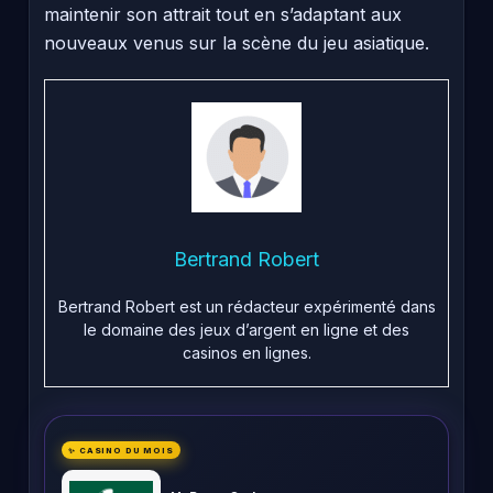
maintenir son attrait tout en s’adaptant aux
nouveaux venus sur la scène du jeu asiatique.
Bertrand Robert
Bertrand Robert est un rédacteur expérimenté dans
le domaine des jeux d’argent en ligne et des
casinos en lignes.
✨ CASINO DU MOIS