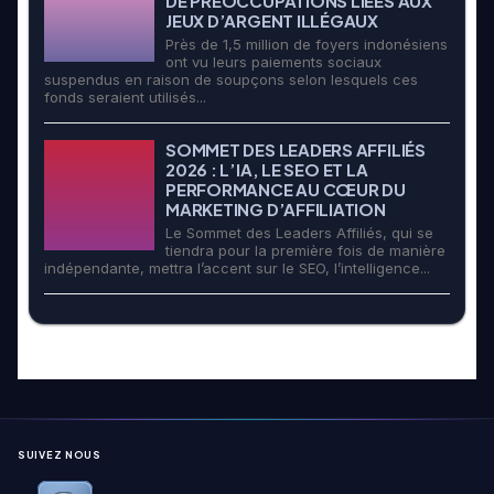
DE PRÉOCCUPATIONS LIÉES AUX
JEUX D’ARGENT ILLÉGAUX
Près de 1,5 million de foyers indonésiens
ont vu leurs paiements sociaux
suspendus en raison de soupçons selon lesquels ces
fonds seraient utilisés...
SOMMET DES LEADERS AFFILIÉS
2026 : L’IA, LE SEO ET LA
PERFORMANCE AU CŒUR DU
MARKETING D’AFFILIATION
Le Sommet des Leaders Affiliés, qui se
tiendra pour la première fois de manière
indépendante, mettra l’accent sur le SEO, l’intelligence...
SUIVEZ NOUS