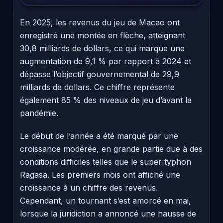
En 2025, les revenus du jeu de Macao ont
enregistré une montée en flèche, atteignant
30,8 milliards de dollars, ce qui marque une
augmentation de 9,1 % par rapport à 2024 et
dépasse l’objectif gouvernemental de 29,9
milliards de dollars. Ce chiffre représente
également 85 % des niveaux de jeu d’avant la
pandémie.
Le début de l’année a été marqué par une
croissance modérée, en grande partie due à des
conditions difficiles telles que le super typhon
Ragasa. Les premiers mois ont affiché une
croissance à un chiffre des revenus.
Cependant, un tournant s’est amorcé en mai,
lorsque la juridiction a annoncé une hausse de