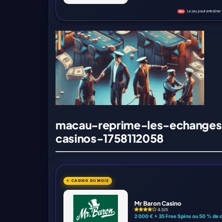
Le jeu peut entraîne
18+
macau-reprime-les-echanges
casinos-1758112058
✨ CASINO DU MOIS
Mr Baron Casino
4.5/5
2 000 € + 35 Free Spins ou 50 % de