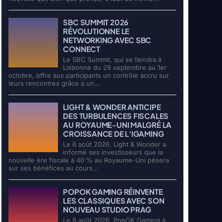
SBC SUMMIT 2026
RÉVOLUTIONNE LE
NETWORKING AVEC SBC
CONNECT
Le SBC Summit, qui se tiendra à
Lisbonne du 29 septembre au 1er
octobre, offre aux participants un contrôle accru sur
leurs rencontres grâce à un...
LIGHT & WONDER ANTICIPE
DES TURBULENCES FISCALES
AU ROYAUME-UNI MALGRÉ LA
CROISSANCE DE L’IGAMING
Le 6 août 2026, Light & Wonder a
informé ses investisseurs que la
nouvelle ère fiscale à 40 % au Royaume-Uni pèsera
sur ses bénéfices au cours...
POPOK GAMING RÉINVENTE
LES CLASSIQUES AVEC SON
NOUVEAU STUDIO PRAG
Le 8 août 2026, PopOK Gaming a