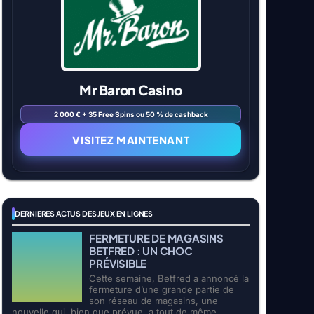
Mr Baron Casino
2 000 € + 35 Free Spins ou 50 % de cashback
VISITEZ MAINTENANT
DERNIERES ACTUS DES JEUX EN LIGNES
FERMETURE DE MAGASINS
BETFRED : UN CHOC
PRÉVISIBLE
Cette semaine, Betfred a annoncé la
fermeture d’une grande partie de
son réseau de magasins, une
nouvelle qui, bien que prévue, a tout de même...