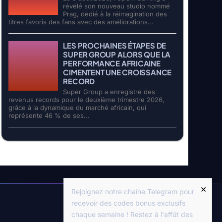
révélé son nouveau studio nommé
Prag, dédié à la réimagination des
titres favoris des fans avec des améliorations...
LES PROCHAINES ÉTAPES DE
SUPER GROUP ALORS QUE LA
PERFORMANCE AFRICAINE
CIMENTENT UNE CROISSANCE
RECORD
Super Group a enregistré des
revenus records pour le deuxième trimestre 2026,
grâce à la dynamique du marché africain, qui
représente 46 % de ses...
×
Rejoignez notre chaîne Telegram pour
recevoir des codes bonus exclusifs
chaque semaine ! Restez à l'affût des