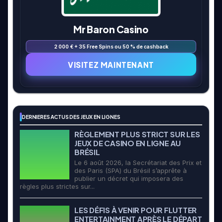
Mr Baron Casino
2 000 € + 35 Free Spins ou 50 % de cashback
VISITEZ MAINTENANT
DERNIERES ACTUS DES JEUX EN LIGNES
RÈGLEMENT PLUS STRICT SUR LES
JEUX DE CASINO EN LIGNE AU
BRÉSIL
Le 6 août 2026, la Secrétariat des Prix et
des Paris (SPA) du Brésil s’apprête à
publier un décret qui imposera des
règles plus strictes sur...
LES DÉFIS À VENIR POUR FLUTTER
ENTERTAINMENT APRÈS LE DÉPART