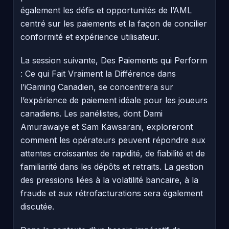
également les défis et opportunités de l’AML
centré sur les paiements et la façon de concilier
conformité et expérience utilisateur.
La session suivante, Des Paiements qui Perform
: Ce qui Fait Vraiment la Différence dans
l’iGaming Canadien, se concentrera sur
l’expérience de paiement idéale pour les joueurs
canadiens. Les panélistes, dont Dami
Amurawaiye et Sam Kawsarani, exploreront
comment les opérateurs peuvent répondre aux
attentes croissantes de rapidité, de fiabilité et de
familiarité dans les dépôts et retraits. La gestion
des pressions liées à la volatilité bancaire, à la
fraude et aux rétrofacturations sera également
discutée.