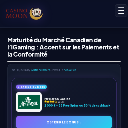
Maturité du Marché Canadien de
l’iGaming : Accent sur les Paiements et
la Conformité
mai 11, 2026
By
Bertrand Robert
• Posted in
Actualités
✨ CASINO DU MOIS
Mr Baron Casino
4.5/5
2 000 € + 35 Free Spins ou 50 % de cashback
OBTENIR LE BONUS
→