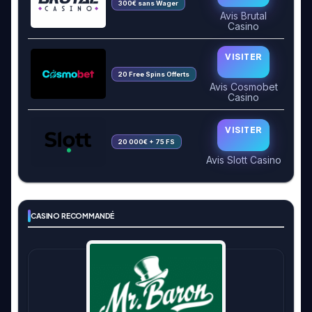
300€ sans Wager
Avis Brutal
Casino
VISITER
20 Free Spins Offerts
Avis Cosmobet
Casino
VISITER
20 000€ + 75 FS
Avis Slott Casino
CASINO RECOMMANDÉ