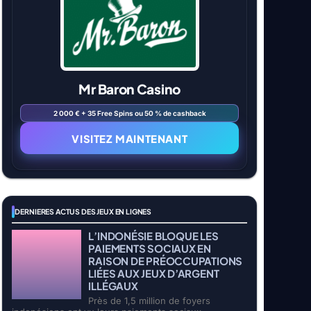
Mr Baron Casino
2 000 € + 35 Free Spins ou 50 % de cashback
VISITEZ MAINTENANT
DERNIERES ACTUS DES JEUX EN LIGNES
L’INDONÉSIE BLOQUE LES
PAIEMENTS SOCIAUX EN
RAISON DE PRÉOCCUPATIONS
LIÉES AUX JEUX D’ARGENT
ILLÉGAUX
Près de 1,5 million de foyers