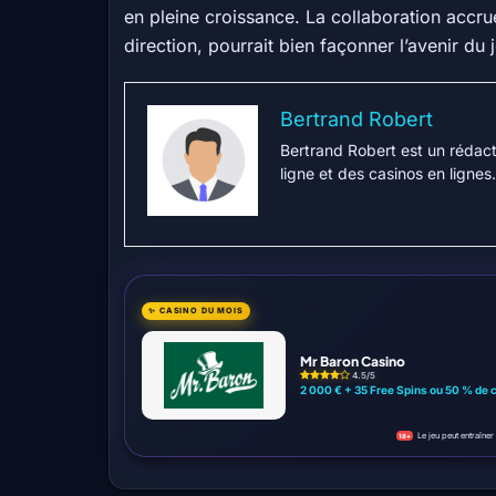
en pleine croissance. La collaboration accrue
direction, pourrait bien façonner l’avenir du j
Bertrand Robert
Bertrand Robert est un rédac
ligne et des casinos en lignes.
✨ CASINO DU MOIS
Mr Baron Casino
4.5/5
2 000 € + 35 Free Spins ou 50 % de
Le jeu peut entraîne
18+