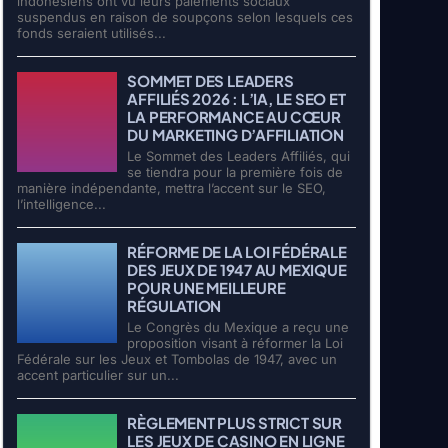
indonésiens ont vu leurs paiements sociaux
suspendus en raison de soupçons selon lesquels ces
fonds seraient utilisés...
SOMMET DES LEADERS
AFFILIÉS 2026 : L’IA, LE SEO ET
LA PERFORMANCE AU CŒUR
DU MARKETING D’AFFILIATION
Le Sommet des Leaders Affiliés, qui
se tiendra pour la première fois de
manière indépendante, mettra l’accent sur le SEO,
l’intelligence...
RÉFORME DE LA LOI FÉDÉRALE
DES JEUX DE 1947 AU MEXIQUE
POUR UNE MEILLEURE
RÉGULATION
Le Congrès du Mexique a reçu une
proposition visant à réformer la Loi
Fédérale sur les Jeux et Tombolas de 1947, avec un
accent particulier sur un...
RÈGLEMENT PLUS STRICT SUR
LES JEUX DE CASINO EN LIGNE