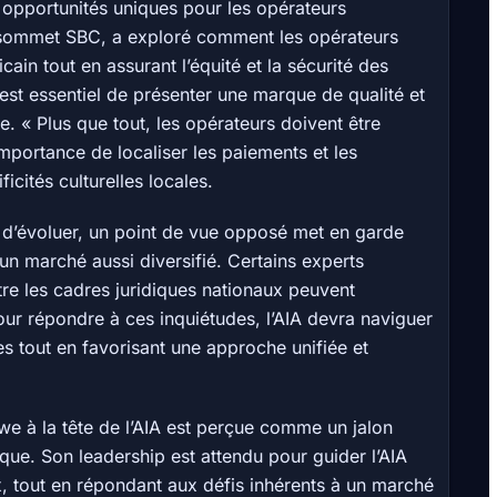
opportunités uniques pour les opérateurs
e sommet SBC, a exploré comment les opérateurs
ain tout en assurant l’équité et la sécurité des
l est essentiel de présenter une marque de qualité et
e. « Plus que tout, les opérateurs doivent être
’importance de localiser les paiements et les
cités culturelles locales.
ue d’évoluer, un point de vue opposé met en garde
un marché aussi diversifié. Certains experts
tre les cadres juridiques nationaux peuvent
our répondre à ces inquiétudes, l’AIA devra naviguer
es tout en favorisant une approche unifiée et
lwe à la tête de l’AIA est perçue comme un jalon
ique. Son leadership est attendu pour guider l’AIA
ux, tout en répondant aux défis inhérents à un marché