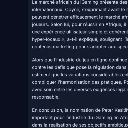
Le marché africain du iGaming présente des 
internationaux. Coyne, s’exprimant avant l
peuvent pénétrer efficacement le marché afric
joueurs. Selon lui, pour réussir en Afrique, i
une expérience utilisateur simple et cohérent
hyper-locaux », a-t-il expliqué, soulignant l
contenus marketing pour s’adapter aux spécifi
Alors que l’industrie du jeu en ligne contin
contre les défis que pose la régulation dans 
estiment que les variations considérables en
compliquer l’harmonisation des pratiques. P
avec soin entre les diverses exigences légal
responsable.
En conclusion, la nomination de Peter Kesiti
important pour l’industrie du iGaming en Afr
dans la réalisation de ses objectifs ambitie