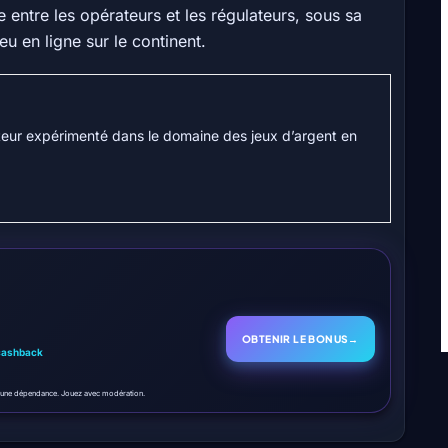
 entre les opérateurs et les régulateurs, sous sa
eu en ligne sur le continent.
teur expérimenté dans le domaine des jeux d’argent en
OBTENIR LE BONUS
→
 cashback
r une dépendance. Jouez avec modération.