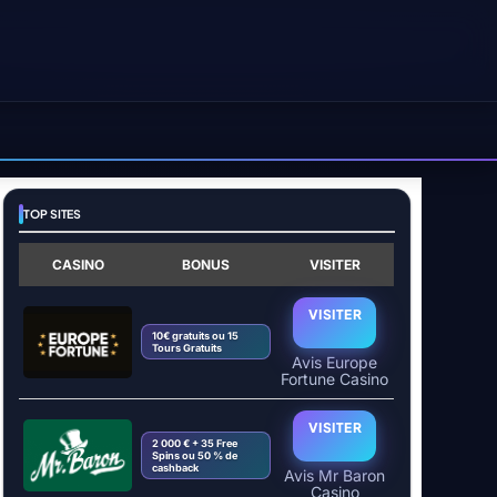
TOP SITES
CASINO
BONUS
VISITER
VISITER
10€ gratuits ou 15
Tours Gratuits
Avis Europe
Fortune Casino
VISITER
2 000 € + 35 Free
Spins ou 50 % de
cashback
Avis Mr Baron
Casino