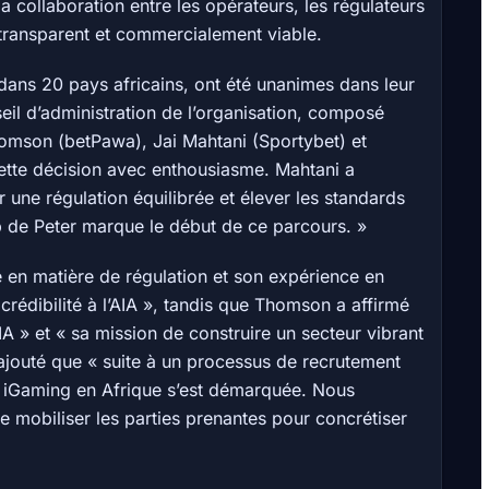
a collaboration entre les opérateurs, les régulateurs
transparent et commercialement viable.
dans 20 pays africains, ont été unanimes dans leur
seil d’administration de l’organisation, composé
omson (betPawa), Jai Mahtani (Sportybet) et
cette décision avec enthousiasme. Mahtani a
r une régulation équilibrée et élever les standards
p de Peter marque le début de ce parcours. »
e en matière de régulation et son expérience en
rédibilité à l’AIA », tandis que Thomson a affirmé
AIA » et « sa mission de construire un secteur vibrant
a ajouté que « suite à un processus de recrutement
du iGaming en Afrique s’est démarquée. Nous
e mobiliser les parties prenantes pour concrétiser