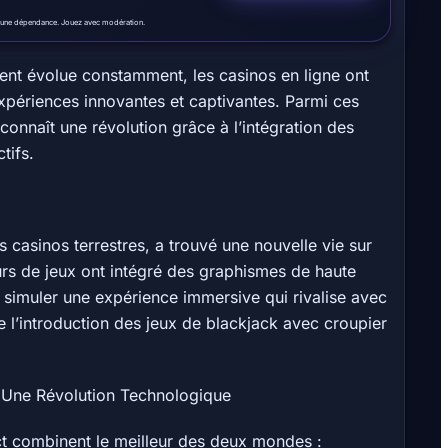
r une dépendance. Jouez avec modération.
ent évolue constamment, les casinos en ligne ont
expériences innovantes et captivantes. Parmi ces
 connaît une révolution grâce à l’intégration des
tifs.
s casinos terrestres, a trouvé une nouvelle vie sur
rs de jeux ont intégré des graphismes de haute
 simuler une expérience immersive qui rivalise avec
 de l’introduction des jeux de blackjack avec croupier
: Une Révolution Technologique
ct combinent le meilleur des deux mondes :