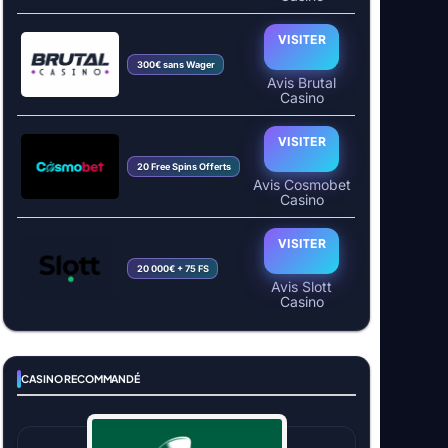
VISITER
300€ sans Wager
Avis Brutal
Casino
VISITER
20 Free Spins Offerts
Avis Cosmobet
Casino
VISITER
20 000€ + 75 FS
Avis Slott
Casino
CASINO RECOMMANDÉ