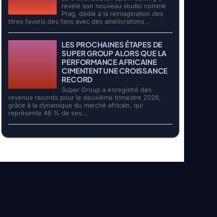
révélé son nouveau studio nommé
Prag, dédié à la réimagination des
titres favoris des fans avec des améliorations...
LES PROCHAINES ÉTAPES DE
SUPER GROUP ALORS QUE LA
PERFORMANCE AFRICAINE
CIMENTENT UNE CROISSANCE
RECORD
Super Group a enregistré des
revenus records pour le deuxième trimestre 2026,
grâce à la dynamique du marché africain, qui
représente 46 % de ses...