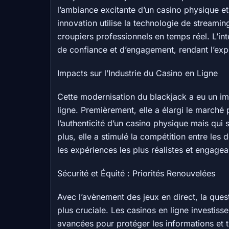
l’ambiance excitante d’un casino physique et
innovation utilise la technologie de streami
croupiers professionnels en temps réel. L’in
de confiance et d’engagement, rendant l’exp
Impacts sur l’Industrie du Casino en Ligne
Cette modernisation du blackjack a eu un imp
ligne. Premièrement, elle a élargi le marché p
l’authenticité d’un casino physique mais qui
plus, elle a stimulé la compétition entre les
les expériences les plus réalistes et engagea
Sécurité et Équité : Priorités Renouvelées
Avec l’avènement des jeux en direct, la quest
plus cruciale. Les casinos en ligne investi
avancées pour protéger les informations et t