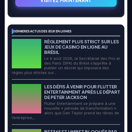
VISITEZ MAINTENANT
DERNIERES ACTUS DES JEUX EN LIGNES
RÈGLEMENT PLUS STRICT SUR LES
JEUX DE CASINO EN LIGNE AU
BRÉSIL
Le 6 août 2026, la Secrétariat des Prix et
des Paris (SPA) du Brésil s’apprête à
publier un décret qui imposera des
règles plus strictes sur...
LES DÉFIS À VENIR POUR FLUTTER
ENTERTAINMENT APRÈS LE DÉPART
DE PETER JACKSON
Flutter Entertainment se prépare à une
nouvelle « période de transformation »
alors que Dan Taylor prend les rênes de
l’entreprise,...
BET365 ET UNIBET BLOQUÉS PAR