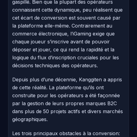
gaspillé. Bien que la plupart des opérateurs
connaissent cette dynamique, peu réalisent que
cet écart de conversion est souvent causé par
la plateforme elle-même. Contrairement au
commerce électronique, l’iGaming exige que
chaque joueur s’inscrive avant de pouvoir
déposer et jouer, ce qui rend la rapidité et la
logique du flux d’inscription cruciales pour les
décisions techniques des opérateurs.
Depuis plus d’une décennie, Kanggiten a appris
de cette réalité. La plateforme qu’ils ont
construite pour les opérateurs a été façonnée
par la gestion de leurs propres marques B2C
dans plus de 50 projets actifs et divers marchés
géographiques.
Les trois principaux obstacles à la conversion: