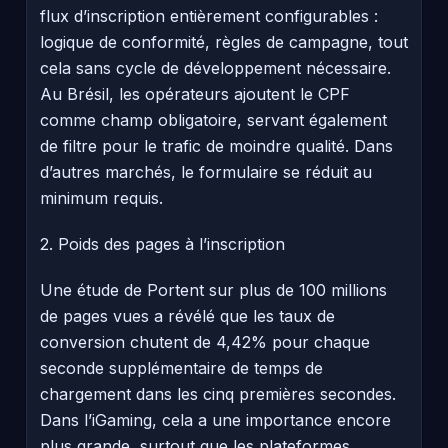
flux d’inscription entièrement configurables :
logique de conformité, règles de campagne, tout
cela sans cycle de développement nécessaire.
Au Brésil, les opérateurs ajoutent le CPF
comme champ obligatoire, servant également
de filtre pour le trafic de moindre qualité. Dans
d’autres marchés, le formulaire se réduit au
minimum requis.
2. Poids des pages à l’inscription
Une étude de Portent sur plus de 100 millions
de pages vues a révélé que les taux de
conversion chutent de 4,42% pour chaque
seconde supplémentaire de temps de
chargement dans les cinq premières secondes.
Dans l’iGaming, cela a une importance encore
plus grande, surtout que les plateformes