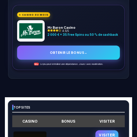
✨ CASINO DU MOIS
Mr Baron Casino
4.5/5
2 000 € + 35 Free Spins ou 50 % de cashback
OBTENIR LE BONUS
→
Le jeu peut entraîner une dépendance. Jouez avec modération.
18+
TOP SITES
CASINO
BONUS
VISITER
VISITER