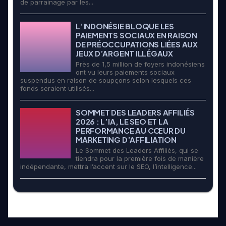
de parrainage par les...
L’INDONÉSIE BLOQUE LES
PAIEMENTS SOCIAUX EN RAISON
DE PRÉOCCUPATIONS LIÉES AUX
JEUX D’ARGENT ILLÉGAUX
Près de 1,5 million de foyers indonésiens
ont vu leurs paiements sociaux
suspendus en raison de soupçons selon lesquels ces
fonds seraient utilisés...
SOMMET DES LEADERS AFFILIÉS
2026 : L’IA, LE SEO ET LA
PERFORMANCE AU CŒUR DU
MARKETING D’AFFILIATION
Le Sommet des Leaders Affiliés, qui se
tiendra pour la première fois de manière
indépendante, mettra l’accent sur le SEO, l’intelligence...