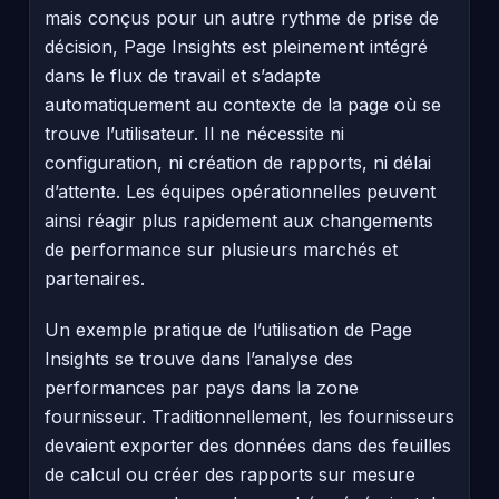
mais conçus pour un autre rythme de prise de
décision, Page Insights est pleinement intégré
dans le flux de travail et s’adapte
automatiquement au contexte de la page où se
trouve l’utilisateur. Il ne nécessite ni
configuration, ni création de rapports, ni délai
d’attente. Les équipes opérationnelles peuvent
ainsi réagir plus rapidement aux changements
de performance sur plusieurs marchés et
partenaires.
Un exemple pratique de l’utilisation de Page
Insights se trouve dans l’analyse des
performances par pays dans la zone
fournisseur. Traditionnellement, les fournisseurs
devaient exporter des données dans des feuilles
de calcul ou créer des rapports sur mesure