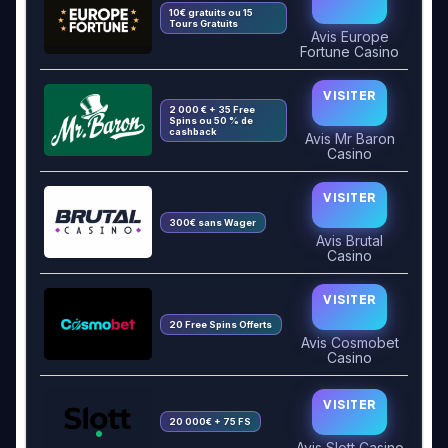
10€ gratuits ou 15
Tours Gratuits
Avis Europe
Fortune Casino
VISITER
2 000 € + 35 Free
Spins ou 50 % de
cashback
Avis Mr Baron
Casino
VISITER
300€ sans Wager
Avis Brutal
Casino
VISITER
20 Free Spins Offerts
Avis Cosmobet
Casino
VISITER
20 000€ + 75 FS
Avis Slott Casino