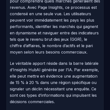
pour comprendre quels marchés généraient des
revenus. Avec Page Insights, ce processus est
condensé en une seule vue. Les utilisateurs
peuvent voir immédiatement les pays les plus
performants, identifier les marchés qui gagnent
en dynamisme et naviguer entre des indicateurs
tels que le revenu brut des jeux (GGR), le
chiffre d’affaires, le nombre d’actifs et le pari
moyen selon leurs besoins commerciaux.
Le véritable apport réside dans la barre latérale
d’Insights HubAI générée par l’IA. Par exemple,
elle peut mettre en évidence une augmentation
de 15 % à 20 % dans une région spécifique ou
signaler un déclin nécessitant une enquête. Ce
sont ces types d’informations qui impulsent les
décisions commerciales.