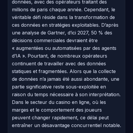
données, avec des opérateurs traitant des
millions de paris chaque année. Cependant, le
véritable défi réside dans la transformation de
ces données en stratégies exploitables. D’après
une analyse de Gartner, d’ici 2027, 50 % des
décisions commerciales devraient être
« augmentées ou automatisées par des agents
d’IA ». Pourtant, de nombreux opérateurs
continuent de travailler avec des données
statiques et fragmentées. Alors que la collecte
de données n’a jamais été aussi abondante, une
partie significative reste sous-exploitée en
raison du temps nécessaire à son interprétation.
Dans le secteur du casino en ligne, où les
marges et le comportement des joueurs
peuvent changer rapidement, ce délai peut
entraîner un désavantage concurrentiel notable.