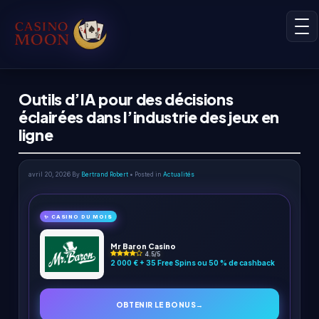
Outils d’IA pour des décisions
éclairées dans l’industrie des jeux en
ligne
avril 20, 2026
By
Bertrand Robert
• Posted in
Actualités
✨ CASINO DU MOIS
Mr Baron Casino
4.5/5
2 000 € + 35 Free Spins ou 50 % de cashback
OBTENIR LE BONUS
→