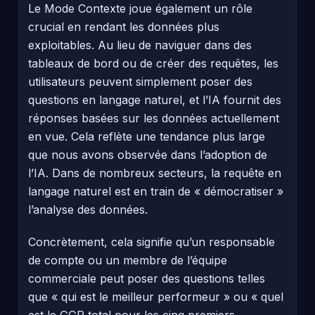
Le Mode Contexte joue également un rôle
crucial en rendant les données plus
exploitables. Au lieu de naviguer dans des
tableaux de bord ou de créer des requêtes, les
utilisateurs peuvent simplement poser des
questions en langage naturel, et l’IA fournit des
réponses basées sur les données actuellement
en vue. Cela reflète une tendance plus large
que nous avons observée dans l’adoption de
l’IA. Dans de nombreux secteurs, la requête en
langage naturel est en train de « démocratiser »
l’analyse des données.
Concrètement, cela signifie qu’un responsable
de compte ou un membre de l’équipe
commerciale peut poser des questions telles
que « qui est le meilleur performeur » ou « quel
est le GGR total pour les cinq premiers