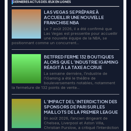
DERNIERES ACTUS DES JEUX EN LIGNES
LAS VEGAS SE PRÉPARE À
ACCUEILLIR UNE NOUVELLE
FRANCHISE NBA
Le 7 août 2026, il a été confirmé que
Las Vegas est pressentie pour accueillir
une nouvelle équipe de la NBA, se
positionnant comme un concurrent...
BETFRED FERME 132 BOUTIQUES
ALORS QUE L’INDUSTRIE IGAMING
RÉAGIT À LA TAXE ACCRUE
La semaine dernière, l’industrie de
l’iGaming a été le théâtre de
bouleversements notables, notamment
la fermeture de 132 points de vente...
L’IMPACT DE L’INTERDICTION DES
SPONSORS DE PARI SUR LES
MAILLOTS DE LA PREMIER LEAGUE
En août 2026, l’ancien dirigeant de
Chelsea, Liverpool et Aston Villa,
Christian Purslow, a critiqué l’interdiction