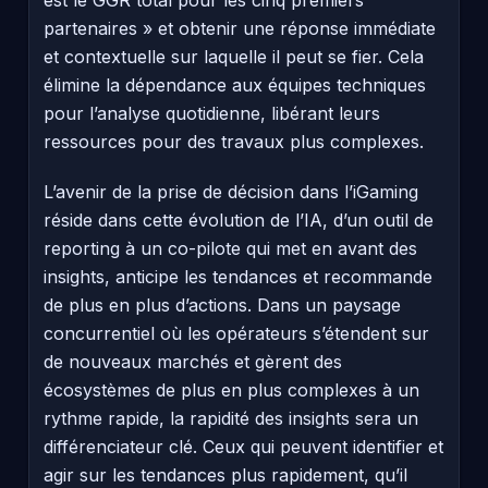
partenaires » et obtenir une réponse immédiate
et contextuelle sur laquelle il peut se fier. Cela
élimine la dépendance aux équipes techniques
pour l’analyse quotidienne, libérant leurs
ressources pour des travaux plus complexes.
L’avenir de la prise de décision dans l’iGaming
réside dans cette évolution de l’IA, d’un outil de
reporting à un co-pilote qui met en avant des
insights, anticipe les tendances et recommande
de plus en plus d’actions. Dans un paysage
concurrentiel où les opérateurs s’étendent sur
de nouveaux marchés et gèrent des
écosystèmes de plus en plus complexes à un
rythme rapide, la rapidité des insights sera un
différenciateur clé. Ceux qui peuvent identifier et
agir sur les tendances plus rapidement, qu’il