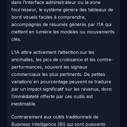
dans l’interface administrateur ou la zone
fournisseur, le système génère des tableaux de
bord visuels faciles à comprendre,
accompagnés de résumés générés par l’IA qui
mettent en lumière les modèles ou mouvements
clés.
L’IA attire activement l’attention sur les
anomalies, les pics de croissance et les contre-
performances, souvent les signaux
commerciaux les plus pertinents. De petites
variations en pourcentage peuvent se traduire
par un impact significatif sur les revenus, donc
l’immédiateté offerte par ces outils est
inestimable.
Contrairement aux outils traditionnels de
Business Intelligence (BI) qui sont puissants