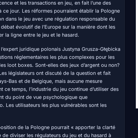
icence et les transactions en jeu, en fait l’une des
ce jour. Les réformes pourraient établir la Pologne
on dans le jeu avec une régulation responsable du
 débat évolutif de l’Europe sur la manière dont les
la ligne entre le jeu et le hasard.
 l’expert juridique polonais Justyna Grusza-Głębicka
stions réglementaires les plus complexes pour les
t les loot boxes. Sont-elles des jeux d’argent ou non?
Les législateurs ont discuté de la question et fait
ays-Bas et de Belgique, mais aucune mesure
 ce temps, l’industrie du jeu continue d’utiliser des
nt du point de vue psychologique que
 Les utilisateurs les plus vulnérables sont les
sition de la Pologne pourrait « apporter la clarté
 de diviser les régulateurs du jeu et du hasard à