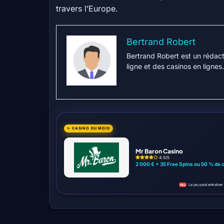
travers l’Europe.
Bertrand Robert
Bertrand Robert est un rédac
ligne et des casinos en lignes.
✨ CASINO DU MOIS
Mr Baron Casino
4.5/5
2 000 € + 35 Free Spins ou 50 % de
Le jeu peut entraîne
18+