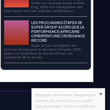
révélé son nouveau studio nommé
Prag, dédié à la réimagination des
titres favoris des fans avec des améliorations...
LES PROCHAINES ÉTAPES DE
SUPER GROUP ALORS QUE LA
PERFORMANCE AFRICAINE
CIMENTENT UNE CROISSANCE
RECORD
Super Group a enregistré des
revenus records pour le deuxième trimestre 2026,
grâce à la dynamique du marché africain, qui
représente 46 % de ses...
×
Rejoignez notre chaîne Telegram pour
recevoir des codes bonus exclusifs
chaque semaine ! Restez à l'affût des