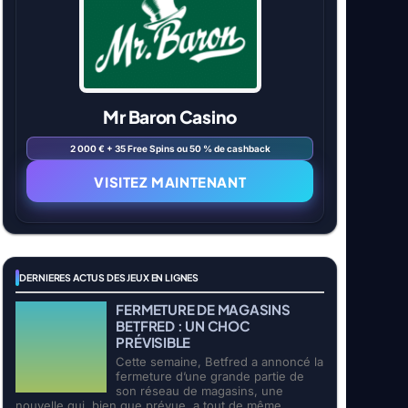
Mr Baron Casino
2 000 € + 35 Free Spins ou 50 % de cashback
VISITEZ MAINTENANT
DERNIERES ACTUS DES JEUX EN LIGNES
FERMETURE DE MAGASINS
BETFRED : UN CHOC
PRÉVISIBLE
Cette semaine, Betfred a annoncé la
fermeture d’une grande partie de
son réseau de magasins, une
nouvelle qui, bien que prévue, a tout de même...