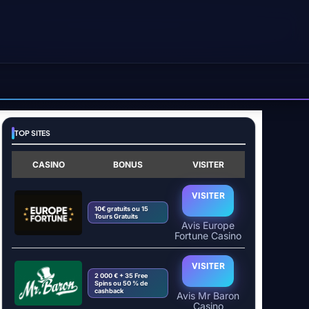
TOP SITES
CASINO
BONUS
VISITER
VISITER
10€ gratuits ou 15
Tours Gratuits
Avis Europe
Fortune Casino
VISITER
2 000 € + 35 Free
Spins ou 50 % de
cashback
Avis Mr Baron
Casino