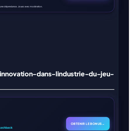
r une dépendance. Jouez avec modération.
innovation-dans-lindustrie-du-jeu-
OBTENIR LE BONUS
→
 cashback