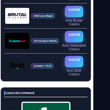
VISITER
300€ sans Wager
Avis Brutal
Casino
VISITER
20 Free Spins Offerts
Avis Cosmobet
Casino
VISITER
20 000€ + 75 FS
Avis Slott
Casino
CASINO RECOMMANDÉ