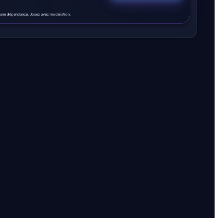
r une dépendance. Jouez avec modération.