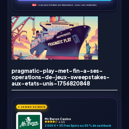
Le jeu peut entraîner une dépendance. Jouez avec modération.
18+
pragmatic-play-met-fin-a-ses-
operations-de-jeux-sweepstakes-
aux-etats-unis-1756820848
✨ CASINO DU MOIS
Mr Baron Casino
4.5/5
2 000 € + 35 Free Spins ou 50 % de cashback