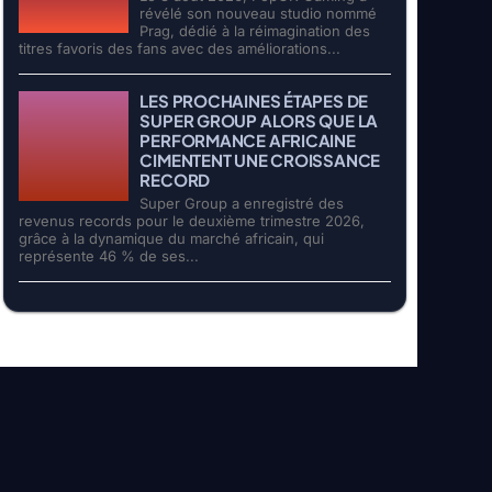
révélé son nouveau studio nommé
Prag, dédié à la réimagination des
titres favoris des fans avec des améliorations...
LES PROCHAINES ÉTAPES DE
SUPER GROUP ALORS QUE LA
PERFORMANCE AFRICAINE
CIMENTENT UNE CROISSANCE
RECORD
Super Group a enregistré des
revenus records pour le deuxième trimestre 2026,
grâce à la dynamique du marché africain, qui
représente 46 % de ses...