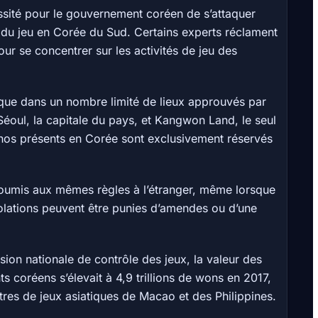
essité pour le gouvernement coréen de s’attaquer
e du jeu en Corée du Sud. Certains experts réclament
ur se concentrer sur les activités de jeu des
que dans un nombre limité de lieux approuvés par
ul, la capitale du pays, et Kangwon Land, le seul
inos présents en Corée sont exclusivement réservés
soumis aux mêmes règles à l’étranger, même lorsque
 violations peuvent être punies d’amendes ou d’une
on nationale de contrôle des jeux, la valeur des
nts coréens s’élevait à 4,9 trillions de wons en 2017,
ntres de jeux asiatiques de Macao et des Philippines.