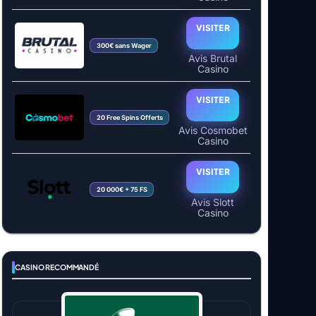
VISITER
300€ sans Wager
Avis Brutal
Casino
VISITER
20 Free Spins Offerts
Avis Cosmobet
Casino
VISITER
20 000€ + 75 FS
Avis Slott
Casino
CASINO RECOMMANDÉ