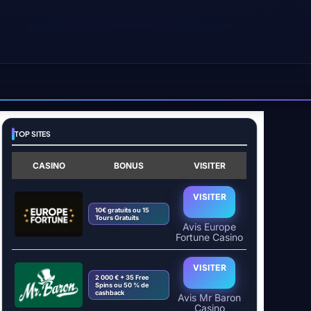
TOP SITES
CASINO
BONUS
VISITER
VISITER
10€ gratuits ou 15
Tours Gratuits
Avis Europe
Fortune Casino
VISITER
2 000 € + 35 Free
Spins ou 50 % de
cashback
Avis Mr Baron
Casino