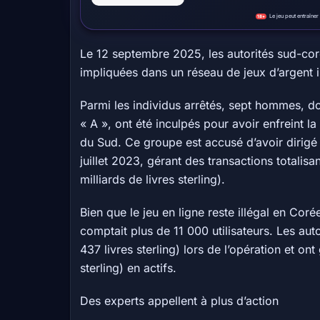
Le jeu peut entraîne
18+
Le 12 septembre 2025, les autorités sud-cor
impliquées dans un réseau de jeux d’argent
Parmi les individus arrêtés, sept hommes, 
« A », ont été inculpés pour avoir enfreint l
du Sud. Ce groupe est accusé d’avoir dirigé u
juillet 2023, gérant des transactions totali
milliards de livres sterling).
Bien que le jeu en ligne reste illégal en Coré
comptait plus de 11 000 utilisateurs. Les aut
437 livres sterling) lors de l’opération et on
sterling) en actifs.
Des experts appellent à plus d’action