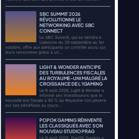
SBC SUMMIT 2026
RÉVOLUTIONNE LE
NETWORKING AVEC SBC
CONNECT
Le SBC Summit, qui se tiendra à
Lisbonne du 29 septembre au 1er
octobre, offre aux participants un contrôle accru sur
leurs rencontres grâce à un...
LIGHT & WONDER ANTICIPE
DES TURBULENCES FISCALES
AU ROYAUME-UNI MALGRÉ LA
CROISSANCE DE L’IGAMING
Le 6 août 2026, Light & Wonder a
informé ses investisseurs que la
nouvelle ère fiscale à 40 % au Royaume-Uni pèsera
sur ses bénéfices au cours...
POPOK GAMING RÉINVENTE
LES CLASSIQUES AVEC SON
NOUVEAU STUDIO PRAG
Le 8 août 2026, PopOK Gaming a