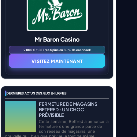
Mr Baron Casino
2 000 € + 35 Free Spins ou 50 % de cashback
VISITEZ MAINTENANT
DERNIERES ACTUS DES JEUX EN LIGNES
FERMETURE DE MAGASINS
BETFRED : UN CHOC
PRÉVISIBLE
Cette semaine, Betfred a annoncé la
fermeture d’une grande partie de
son réseau de magasins, une
nouvelle qui, bien que prévue, a tout de même...