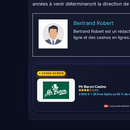
années à venir détermineront la direction de s
Bertrand Robert
Bertrand Robert est un rédac
ligne et des casinos en lignes.
✨ CASINO DU MOIS
Mr Baron Casino
4.5/5
2 000 € + 35 Free Spins ou 50 % de
Le jeu peut entraîne
18+