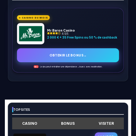
✨ CASINO DU MOIS
Mr Baron Casino
4.5/5
2 000 € + 35 Free Spins ou 50 % de cashback
OBTENIR LE BONUS
→
Le jeu peut entraîner une dépendance. Jouez avec modération.
18+
TOP SITES
CASINO
BONUS
VISITER