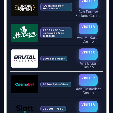
VISITER
10€ gratuits ou 15
Tours Gratuits
Avis Europe
Fortune Casino
VISITER
2 000 € + 35 Free
Spins ou 50 % de
cashback
Avis Mr Baron
Casino
VISITER
300€ sans Wager
Avis Brutal
Casino
VISITER
20 Free Spins Offerts
Avis Cosmobet
Casino
VISITER
20 000€ + 75 FS