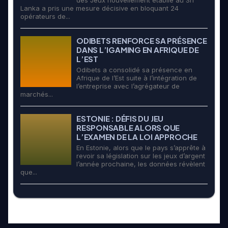
des Jeux nouvellement établie au Sri
Lanka a pris une mesure décisive en bloquant 24
opérateurs de...
ODIBETS RENFORCE SA PRÉSENCE
DANS L’IGAMING EN AFRIQUE DE
L’EST
Odibets a consolidé sa présence en
Afrique de l’Est suite à l’intégration de
l’entreprise avec l’agrégateur de
marchés...
ESTONIE : DÉFIS DU JEU
RESPONSABLE ALORS QUE
L’EXAMEN DE LA LOI APPROCHE
En Estonie, alors que le pays s’apprête à
revoir sa législation sur les jeux d’argent
l’année prochaine, les données révèlent
que...