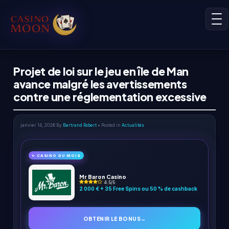
Projet de loi sur le jeu en île de Man
avance malgré les avertissements
contre une réglementation excessive
janvier 14, 2026
By
Bertrand Robert
• Posted in
Actualités
✨ CASINO DU MOIS
Mr Baron Casino
4.5/5
2 000 € + 35 Free Spins ou 50 % de cashback
OBTENIR LE BONUS
→