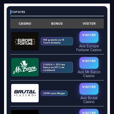
TOP SITES
CASINO
BONUS
VISITER
VISITER
10€ gratuits ou 15
Tours Gratuits
Avis Europe
Fortune Casino
VISITER
2 000 € + 35 Free
Spins ou 50 % de
cashback
Avis Mr Baron
Casino
VISITER
300€ sans Wager
Avis Brutal
Casino
VISITER