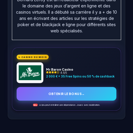
le domaine des jeux d’argent en ligne et des
casinos virtuels. Il a débuté sa carrière il y a + de 10
ans en écrivant des articles sur les stratégies de
poker et de blackjack e ligne pour différents sites
web spécialisés.
✨ CASINO DU MOIS
Mr Baron Casino
4.5/5
2 000 € + 35 Free Spins ou 50 % de cashback
OBTENIR LE BONUS
→
Le jeu peut entraîner une dépendance. Jouez avec modération.
18+