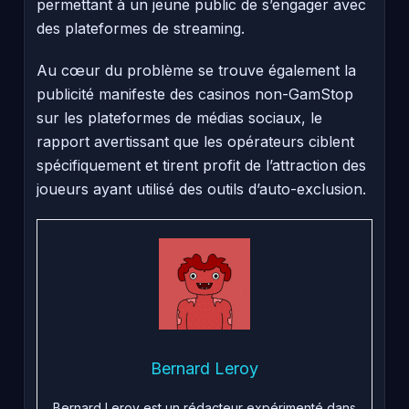
permettant à un jeune public de s’engager avec
des plateformes de streaming.
Au cœur du problème se trouve également la
publicité manifeste des casinos non-GamStop
sur les plateformes de médias sociaux, le
rapport avertissant que les opérateurs ciblent
spécifiquement et tirent profit de l’attraction des
joueurs ayant utilisé des outils d’auto-exclusion.
Bernard Leroy
Bernard Leroy est un rédacteur expérimenté dans