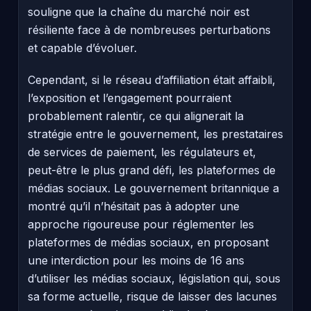
souligne que la chaîne du marché noir est
résiliente face à de nombreuses perturbations
et capable d’évoluer.
Cependant, si le réseau d’affiliation était affaibli,
l’exposition et l’engagement pourraient
probablement ralentir, ce qui alignerait la
stratégie entre le gouvernement, les prestataires
de services de paiement, les régulateurs et,
peut-être le plus grand défi, les plateformes de
médias sociaux. Le gouvernement britannique a
montré qu’il n’hésitait pas à adopter une
approche rigoureuse pour réglementer les
plateformes de médias sociaux, en proposant
une interdiction pour les moins de 16 ans
d’utiliser les médias sociaux, législation qui, sous
sa forme actuelle, risque de laisser des lacunes