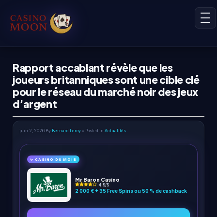
Rapport accablant révèle que les
joueurs britanniques sont une cible clé
pour le réseau du marché noir des jeux
d’argent
juin 2, 2026
By
Bernard Leroy
• Posted in
Actualités
✨ CASINO DU MOIS
Mr Baron Casino
4.5/5
2 000 € + 35 Free Spins ou 50 % de cashback