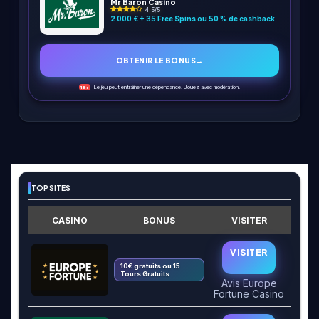
Mr Baron Casino
4.5/5
2 000 € + 35 Free Spins ou 50 % de cashback
OBTENIR LE BONUS
→
Le jeu peut entraîner une dépendance. Jouez avec modération.
18+
TOP SITES
CASINO
BONUS
VISITER
VISITER
10€ gratuits ou 15
Tours Gratuits
Avis Europe
Fortune Casino