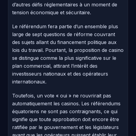
d’autres défis réglementaires à un moment de
tension économique et sécuritaire.
Le référendum fera partie d’un ensemble plus
large de sept questions de réforme couvrant
des sujets allant du financement politique aux
lois du travail. Pourtant, la proposition de casino
se distingue comme la plus significative sur le
plan commercial, attirant l’intérêt des
investisseurs nationaux et des opérateurs
internationaux.
Toutefois, un vote « oui » ne rouvrirait pas
automatiquement les casinos. Les référendums
équatoriens ne sont pas contraignants, ce qui
signifie que toute approbation doit encore être
ratifiée par le gouvernement et les législateurs
avant que les opérateurs puissent établir leur