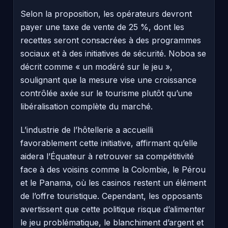
Selon la proposition, les opérateurs devront
payer une taxe de vente de 25 %, dont les
recettes seront consacrées à des programmes
sociaux et à des initiatives de sécurité. Noboa se
décrit comme « un modéré sur le jeu »,
soulignant que la mesure vise une croissance
contrôlée axée sur le tourisme plutôt qu’une
libéralisation complète du marché.
L’industrie de l’hôtellerie a accueilli
favorablement cette initiative, affirmant qu’elle
aidera l’Équateur à retrouver sa compétitivité
face à des voisins comme la Colombie, le Pérou
et le Panama, où les casinos restent un élément
de l’offre touristique. Cependant, les opposants
avertissent que cette politique risque d’alimenter
le jeu problématique, le blanchiment d’argent et