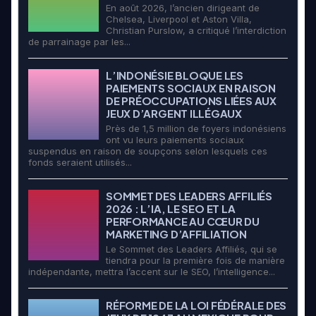
En août 2026, l’ancien dirigeant de
Chelsea, Liverpool et Aston Villa,
Christian Purslow, a critiqué l’interdiction
de parrainage par les...
L’INDONÉSIE BLOQUE LES
PAIEMENTS SOCIAUX EN RAISON
DE PRÉOCCUPATIONS LIÉES AUX
JEUX D’ARGENT ILLÉGAUX
Près de 1,5 million de foyers indonésiens
ont vu leurs paiements sociaux
suspendus en raison de soupçons selon lesquels ces
fonds seraient utilisés...
SOMMET DES LEADERS AFFILIÉS
2026 : L’IA, LE SEO ET LA
PERFORMANCE AU CŒUR DU
MARKETING D’AFFILIATION
Le Sommet des Leaders Affiliés, qui se
tiendra pour la première fois de manière
indépendante, mettra l’accent sur le SEO, l’intelligence...
RÉFORME DE LA LOI FÉDÉRALE DES