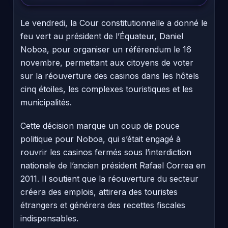
Le vendredi, la Cour constitutionnelle a donné le
feu vert au président de l’Équateur, Daniel
Noboa, pour organiser un référendum le 16
novembre, permettant aux citoyens de voter
sur la réouverture des casinos dans les hôtels
cinq étoiles, les complexes touristiques et les
municipalités.
Cette décision marque un coup de pouce
politique pour Noboa, qui s’était engagé à
rouvrir les casinos fermés sous l’interdiction
nationale de l’ancien président Rafael Correa en
2011. Il soutient que la réouverture du secteur
créera des emplois, attirera des touristes
étrangers et générera des recettes fiscales
indispensables.