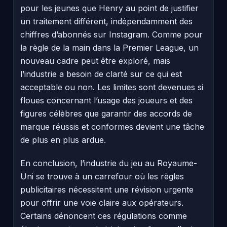
pour les jeunes que Henry au point de justifier
un traitement différent, indépendamment des
chiffres d’abonnés sur Instagram. Comme pour
la règle de la main dans la Premier League, un
nouveau cadre peut être exploré, mais
l’industrie a besoin de clarté sur ce qui est
acceptable ou non. Les limites sont devenues si
floues concernant l’usage des joueurs et des
figures célèbres que garantir des accords de
marque réussis et conformes devient une tâche
de plus en plus ardue.
En conclusion, l’industrie du jeu au Royaume-
Uni se trouve à un carrefour où les règles
publicitaires nécessitent une révision urgente
pour offrir une voie claire aux opérateurs.
Certains dénoncent ces régulations comme