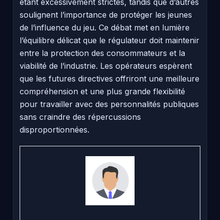
étant excessivement strictes, tandis que d’autres
soulignent l’importance de protéger les jeunes
de l’influence du jeu. Ce débat met en lumière
l’équilibre délicat que le régulateur doit maintenir
entre la protection des consommateurs et la
viabilité de l’industrie. Les opérateurs espèrent
que les futures directives offriront une meilleure
compréhension et une plus grande flexibilité
pour travailler avec des personnalités publiques
sans craindre des répercussions
disproportionnées.