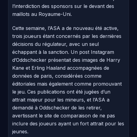
l’interdiction des sponsors sur le devant des
maillots au Royaume-Uni.
Cette semaine, l’ASA a de nouveau été active,
trois joueurs étant concernés par les dernières
décisions du régulateur, avec un seul
échappant à la sanction. Un post Instagram
d’Oddschecker présentait des images de Harry
Kane et Erling Haaland accompagnées de
données de paris, considérées comme
éditoriales mais également comme promouvant
le jeu. Ces publications ont été jugées d’un
attrait majeur pour les mineurs, et l’ASA a
demandé à Oddschecker de les retirer,
avertissant le site de comparaison de ne pas
inclure des joueurs ayant un fort attrait pour les
jeunes.