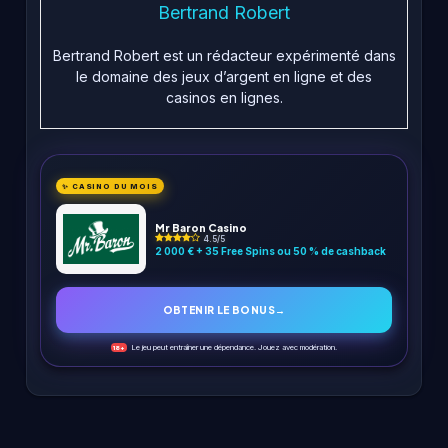
Bertrand Robert
Bertrand Robert est un rédacteur expérimenté dans
le domaine des jeux d’argent en ligne et des
casinos en lignes.
✨ CASINO DU MOIS
Mr Baron Casino
4.5/5
2 000 € + 35 Free Spins ou 50 % de cashback
OBTENIR LE BONUS
→
Le jeu peut entraîner une dépendance. Jouez avec modération.
18+