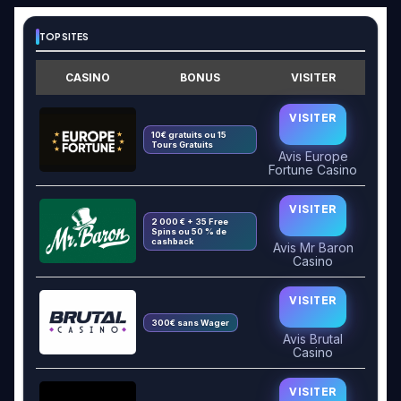
TOP SITES
CASINO
BONUS
VISITER
VISITER
10€ gratuits ou 15
Tours Gratuits
Avis Europe
Fortune Casino
VISITER
2 000 € + 35 Free
Spins ou 50 % de
cashback
Avis Mr Baron
Casino
VISITER
300€ sans Wager
Avis Brutal
Casino
VISITER