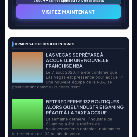
2 000 € + 35 Free Spins ou 50 % de cashback
VISITEZ MAINTENANT
DERNIERES ACTUS DES JEUX EN LIGNES
LAS VEGAS SE PRÉPARE À
ACCUEILLIR UNE NOUVELLE
FRANCHISE NBA
Le 7 août 2026, il a été confirmé que
Las Vegas est pressentie pour accueillir
une nouvelle équipe de la NBA, se
positionnant comme un concurrent...
BETFRED FERME 132 BOUTIQUES
ALORS QUE L’INDUSTRIE IGAMING
RÉAGIT À LA TAXE ACCRUE
La semaine dernière, l’industrie de
l’iGaming a été le théâtre de
bouleversements notables, notamment
la fermeture de 132 points de vente...