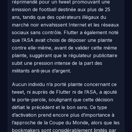
réprimandé pour un tweet promouvant une
émission de football destinée aux plus de 25
ans, tandis que des opérateurs illégaux du
marché noir envahissent Internet et les réseaux
sociaux sans contrôle. Flutter a également noté
que l’ASA avait choisi de déposer une plainte
contre elle-même, avant de valider cette même
plainte, suggérant que le régulateur publicitaire
subit une pression intense de la part des
militants anti-jeux d’argent.
Aucun individu n’a porté plainte concernant ce
tweet, ni auprès de Flutter ni de l’ASA, a ajouté
le porte-parole, soulignant que cette décision
défiait le précédent et le bon sens. Ce type
d’activation prend encore plus d’importance à
l’approche de la Coupe du Monde, alors que les
bookmakers sont considérablement limités par