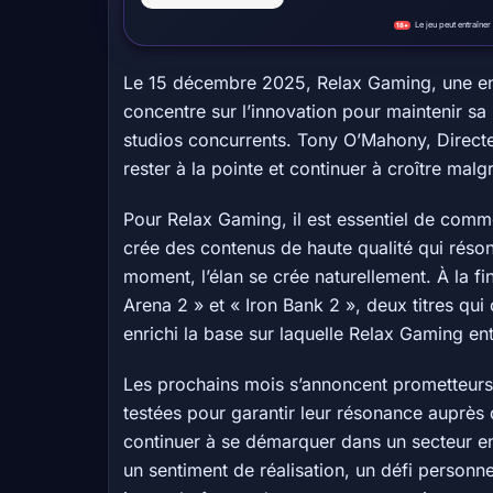
Le jeu peut entraîne
18+
Le 15 décembre 2025, Relax Gaming, une entr
concentre sur l’innovation pour maintenir sa 
studios concurrents. Tony O’Mahony, Directeur
rester à la pointe et continuer à croître malg
Pour Relax Gaming, il est essentiel de comme
crée des contenus de haute qualité qui réson
moment, l’élan se crée naturellement. À la f
Arena 2 » et « Iron Bank 2 », deux titres qui
enrichi la base sur laquelle Relax Gaming en
Les prochains mois s’annoncent prometteurs,
testées pour garantir leur résonance auprès 
continuer à se démarquer dans un secteur en 
un sentiment de réalisation, un défi person