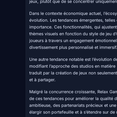
jeux, plutôt que de se concentrer uniquement
Dans le contexte économique actuel, l’écosy
évolution. Les tendances émergentes, telles
importance. Ces fonctionnalités, qui ajustent
thèmes visuels en fonction du style de jeu d’
joueurs à travers un engagement émotionnel
divertissement plus personnalisé et immersif
Une autre tendance notable est l’évolution d
modifiant l’approche des studios en matière
traduit par la création de jeux non seulement
et à partager.
Malgré la concurrence croissante, Relax Gami
de ces tendances pour améliorer la qualité
ambitieuse, des partenariats précieux et une f
élargir son portefeuille et à s’étendre sur 