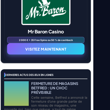
Mr Baron Casino
2 000 € + 35 Free Spins ou 50 % de cashback
VISITEZ MAINTENANT
DERNIERES ACTUS DES JEUX EN LIGNES
FERMETURE DE MAGASINS
BETFRED : UN CHOC
PRÉVISIBLE
Cette semaine, Betfred a annoncé la
fermeture d’une grande partie de
son réseau de magasins, une
nouvelle qui, bien que prévue, a tout de même...