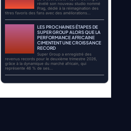
révélé son nouveau studio nommé
Prag, dédié à la réimagination des
titres favoris des fans avec des améliorations...
LES PROCHAINES ÉTAPES DE
SUPER GROUP ALORS QUE LA
PERFORMANCE AFRICAINE
CIMENTENT UNE CROISSANCE
RECORD
Super Group a enregistré des
revenus records pour le deuxième trimestre 2026,
grâce à la dynamique du marché africain, qui
représente 46 % de ses...