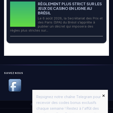
RÈGLEMENT PLUS STRICT SUR LES
JEUX DE CASINO EN LIGNE AU
BRÉSIL
Le 6 août 2026, la Secrétariat des Prix et
des Paris (SPA) du Brésil s’apprête à
publier un décret qui imposera des
règles plus strictes sur...
SUIVEZ NOUS
×
Rejoignez notre chaîne Telegram pour
recevoir des codes bonus exclusifs
Copyright © 2026. All Rights Reserved.
Casino Moon
chaque semaine ! Restez à l'affût des