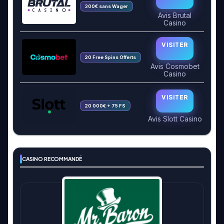
300€ sans Wager
Avis Brutal
Casino
VISITER
20 Free Spins Offerts
Avis Cosmobet
Casino
VISITER
20 000€ + 75 FS
Avis Slott Casino
CASINO RECOMMANDÉ