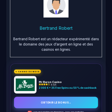
Bertrand Robert
Bertrand Robert est un rédacteur expérimenté dans
le domaine des jeux d’argent en ligne et des
casinos en lignes.
✨ CASINO DU MOIS
Mr Baron Casino
4.5/5
2 000 € + 35 Free Spins ou 50 % de cashback
OBTENIR LE BONUS
→
Le jeu peut entraîner une dépendance. Jouez avec modération.
18+