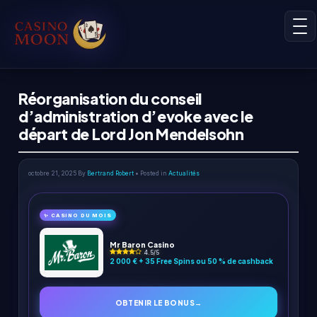
Réorganisation du conseil
d’administration d’evoke avec le
départ de Lord Jon Mendelsohn
octobre 21, 2025
By
Bertrand Robert
• Posted in
Actualités
✨ CASINO DU MOIS
Mr Baron Casino
4.5/5
2 000 € + 35 Free Spins ou 50 % de cashback
OBTENIR LE BONUS
→