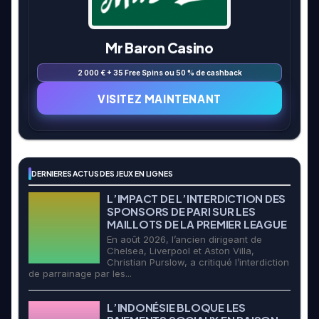
Mr Baron Casino
2 000 € + 35 Free Spins ou 50 % de cashback
VISITEZ MAINTENANT
DERNIERES ACTUS DES JEUX EN LIGNES
L’IMPACT DE L’INTERDICTION DES
SPONSORS DE PARI SUR LES
MAILLOTS DE LA PREMIER LEAGUE
En août 2026, l’ancien dirigeant de
Chelsea, Liverpool et Aston Villa,
Christian Purslow, a critiqué l’interdiction
de parrainage par les...
L’INDONÉSIE BLOQUE LES