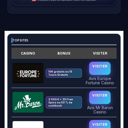
TOP SITES
CASINO
BONUS
VISITER
VISITER
10€ gratuits ou 15
Tours Gratuits
Avis Europe
Fortune Casino
VISITER
2 000 € + 35 Free
Spins ou 50 % de
cashback
Avis Mr Baron
Casino
VISITER