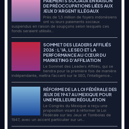
PAIEMENTS SOCIAUX EN RAISON
DE PRÉOCCUPATIONS LIÉES AUX
JEUX D’ARGENT ILLÉGAUX
Près de 1,5 million de foyers indonésiens
ont vu leurs paiements sociaux
suspendus en raison de soupçons selon lesquels ces
fonds seraient utilisés...
SOMMET DES LEADERS AFFILIÉS
2026 : L’IA, LE SEO ET LA
PERFORMANCE AU CŒUR DU
MARKETING D’AFFILIATION
Le Sommet des Leaders Affiliés, qui se
tiendra pour la première fois de manière
indépendante, mettra l’accent sur le SEO, l’intelligence...
RÉFORME DE LA LOI FÉDÉRALE DES
JEUX DE 1947 AU MEXIQUE POUR
UNE MEILLEURE RÉGULATION
Le Congrès du Mexique a reçu une
proposition visant à réformer la Loi
Fédérale sur les Jeux et Tombolas de
1947, avec un accent particulier sur un...