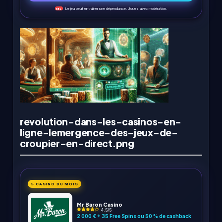
Le jeu peut entraîner une dépendance. Jouez avec modération.
18+
revolution-dans-les-casinos-en-
ligne-lemergence-des-jeux-de-
croupier-en-direct.png
✨ CASINO DU MOIS
Mr Baron Casino
4.5/5
2 000 € + 35 Free Spins ou 50 % de cashback