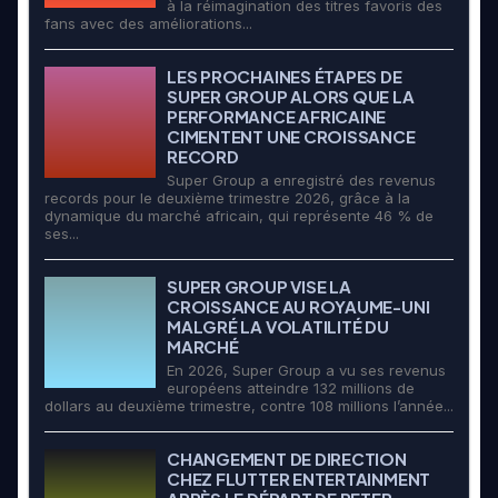
à la réimagination des titres favoris des
fans avec des améliorations...
LES PROCHAINES ÉTAPES DE
SUPER GROUP ALORS QUE LA
PERFORMANCE AFRICAINE
CIMENTENT UNE CROISSANCE
RECORD
Super Group a enregistré des revenus
records pour le deuxième trimestre 2026, grâce à la
dynamique du marché africain, qui représente 46 % de
ses...
SUPER GROUP VISE LA
CROISSANCE AU ROYAUME-UNI
MALGRÉ LA VOLATILITÉ DU
MARCHÉ
En 2026, Super Group a vu ses revenus
européens atteindre 132 millions de
dollars au deuxième trimestre, contre 108 millions l’année...
CHANGEMENT DE DIRECTION
CHEZ FLUTTER ENTERTAINMENT