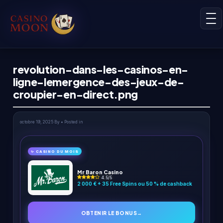
revolution-dans-les-casinos-en-
ligne-lemergence-des-jeux-de-
croupier-en-direct.png
octobre 19, 2025
By
• Posted in
✨ CASINO DU MOIS
Mr Baron Casino
4.5/5
2 000 € + 35 Free Spins ou 50 % de cashback
OBTENIR LE BONUS
→