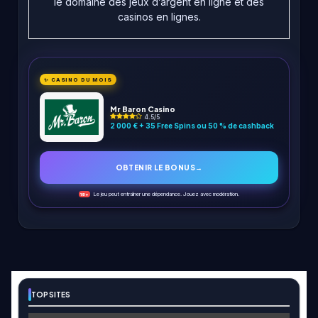
le domaine des jeux d’argent en ligne et des
casinos en lignes.
✨ CASINO DU MOIS
Mr Baron Casino
4.5/5
2 000 € + 35 Free Spins ou 50 % de cashback
OBTENIR LE BONUS
→
Le jeu peut entraîner une dépendance. Jouez avec modération.
18+
TOP SITES