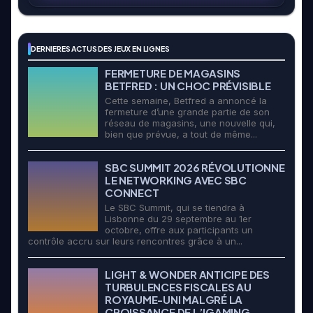
DERNIERES ACTUS DES JEUX EN LIGNES
FERMETURE DE MAGASINS
BETFRED : UN CHOC PRÉVISIBLE
Cette semaine, Betfred a annoncé la
fermeture d’une grande partie de son
réseau de magasins, une nouvelle qui,
bien que prévue, a tout de même...
SBC SUMMIT 2026 RÉVOLUTIONNE
LE NETWORKING AVEC SBC
CONNECT
Le SBC Summit, qui se tiendra à
Lisbonne du 29 septembre au 1er
octobre, offre aux participants un
contrôle accru sur leurs rencontres grâce à un...
LIGHT & WONDER ANTICIPE DES
TURBULENCES FISCALES AU
ROYAUME-UNI MALGRÉ LA
CROISSANCE DE L’IGAMING