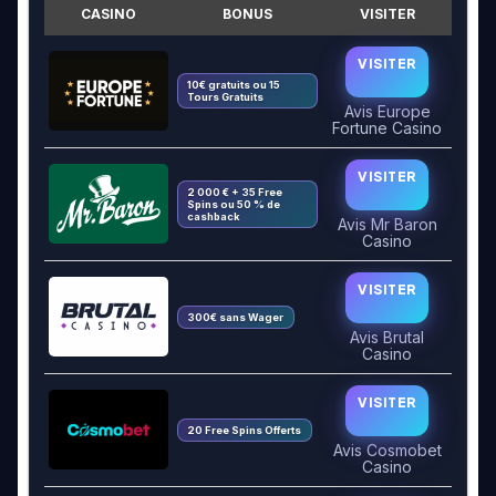
CASINO
BONUS
VISITER
VISITER
10€ gratuits ou 15
Tours Gratuits
Avis Europe
Fortune Casino
VISITER
2 000 € + 35 Free
Spins ou 50 % de
cashback
Avis Mr Baron
Casino
VISITER
300€ sans Wager
Avis Brutal
Casino
VISITER
20 Free Spins Offerts
Avis Cosmobet
Casino