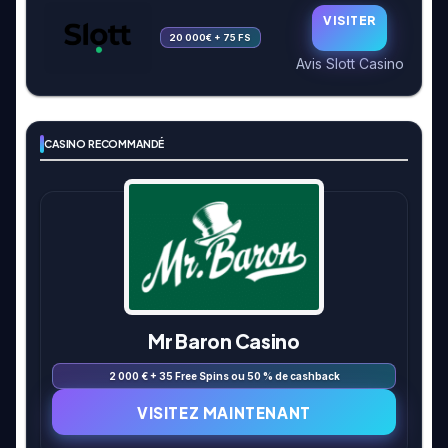
VISITER
20 000€ + 75 FS
Avis Slott Casino
CASINO RECOMMANDÉ
Mr Baron Casino
2 000 € + 35 Free Spins ou 50 % de cashback
VISITEZ MAINTENANT