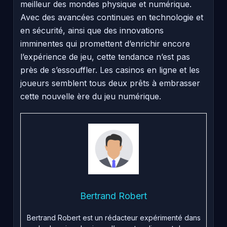
meilleur des mondes physique et numérique.
Avec des avancées continues en technologie et
en sécurité, ainsi que des innovations
imminentes qui promettent d’enrichir encore
l’expérience de jeu, cette tendance n’est pas
près de s’essouffler. Les casinos en ligne et les
joueurs semblent tous deux prêts à embrasser
cette nouvelle ère du jeu numérique.
Bertrand Robert
Bertrand Robert est un rédacteur expérimenté dans