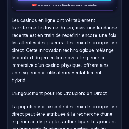
Le jeu peut entraîner une dépendance. Jouez avec modération.
18+
Les casinos en ligne ont véritablement
transformé l’industrie du jeu, mais une tendance
récente est en train de redéfinir encore une fois
les attentes des joueurs : les jeux de croupier en
direct. Cette innovation technologique mélange
le confort du jeu en ligne avec l’expérience
immersive d’un casino physique, offrant ainsi
une expérience utilisateurs véritablement
hybrid.
L’Engouement pour les Croupiers en Direct
La popularité croissante des jeux de croupier en
direct peut être attribuée à la recherche d’une
expérience de jeu plus authentique. Les joueurs
veulent sentir l’excitation du casino, voir les