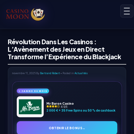
Révolution Dans Les Casinos :
L’Avènement des Jeux en Direct
Transforme l’Expérience du Blackjack
novembre 11, 2025
By
Bertrand Robert
• Posted in
Actualités
✨ CASINO DU MOIS
Mr Baron Casino
4.5/5
2 000 € + 35 Free Spins ou 50 % de cashback
OBTENIR LE BONUS
→