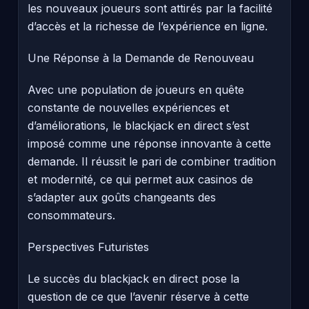
les nouveaux joueurs sont attirés par la facilité
d’accès et la richesse de l’expérience en ligne.
Une Réponse à la Demande de Renouveau
Avec une population de joueurs en quête
constante de nouvelles expériences et
d’améliorations, le blackjack en direct s’est
imposé comme une réponse innovante à cette
demande. Il réussit le pari de combiner tradition
et modernité, ce qui permet aux casinos de
s’adapter aux goûts changeants des
consommateurs.
Perspectives Futuristes
Le succès du blackjack en direct pose la
question de ce que l’avenir réserve à cette