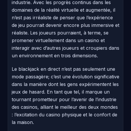
industrie. Avec les progrès continus dans les
domaines de la réalité virtuelle et augmentée, il
n’est pas irréaliste de penser que l’expérience
de jeu pourrait devenir encore plus immersive et
réaliste. Les joueurs pourraient, à terme, se
promener virtuellement dans un casino et
interagir avec d’autres joueurs et croupiers dans
un environnement en trois dimensions.
Le blackjack en direct n’est pas seulement une
mode passagère; c’est une évolution significative
dans la manière dont les gens expérimentent les
jeux de hasard. En tant que tel, il marque un
tournant prometteur pour l’avenir de l’industrie
des casinos, alliant le meilleur des deux mondes
: l’excitation du casino physique et le confort de
la maison.