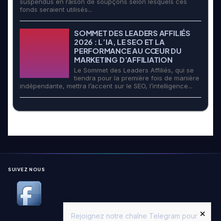
suspendus en raison de soupçons selon lesquels ces
fonds seraient utilisés...
SOMMET DES LEADERS AFFILIÉS
2026 : L’IA, LE SEO ET LA
PERFORMANCE AU CŒUR DU
MARKETING D’AFFILIATION
Le Sommet des Leaders Affiliés, qui se
tiendra pour la première fois de manière
indépendante, mettra l’accent sur le SEO, l’intelligence...
SUIVEZ NOUS
×
Rejoignez notre chaîne Telegram pour