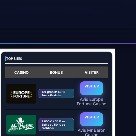
TOP SITES
CASINO
BONUS
VISITER
VISITER
10€ gratuits ou 15
Tours Gratuits
Avis Europe
Fortune Casino
VISITER
2 000 € + 35 Free
Spins ou 50 % de
cashback
Avis Mr Baron
Casino