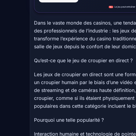
Le jeu peut entraîne
18+
Dans le vaste monde des casinos, une tendan
des professionnels de l’industrie : les jeux 
transforme l’expérience du casino traditionnel
salle de jeux depuis le confort de leur domic
Qu’est-ce que le jeu de croupier en direct ?
Les jeux de croupier en direct sont une form
un croupier humain par le biais d’une vidéo
de streaming et de caméras haute définition,
croupier, comme si ils étaient physiquement p
populaires dans cette catégorie incluent le bl
Pourquoi une telle popularité ?
Interaction humaine et technologie de pointe