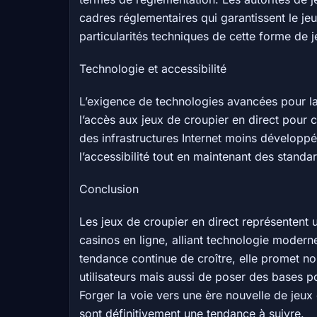
cadres réglementaires qui garantissent le je
particularités techniques de cette forme de j
Technologie et accessibilité
L’exigence de technologies avancées pour la 
l’accès aux jeux de croupier en direct pour c
des infrastructures Internet moins développé
l’accessibilité tout en maintenant des standa
Conclusion
Les jeux de croupier en direct représentent u
casinos en ligne, alliant technologie moderne
tendance continue de croître, elle promet no
utilisateurs mais aussi de poser des bases po
Forger la voie vers une ère nouvelle de jeux 
sont définitivement une tendance à suivre.