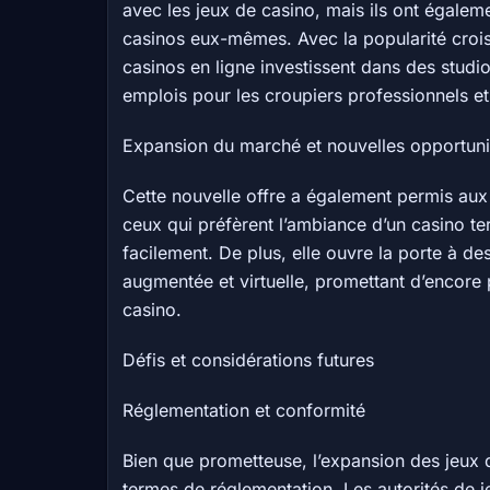
avec les jeux de casino, mais ils ont égaleme
casinos eux-mêmes. Avec la popularité crois
casinos en ligne investissent dans des studi
emplois pour les croupiers professionnels et 
Expansion du marché et nouvelles opportuni
Cette nouvelle offre a également permis aux 
ceux qui préfèrent l’ambiance d’un casino te
facilement. De plus, elle ouvre la porte à de
augmentée et virtuelle, promettant d’encore 
casino.
Défis et considérations futures
Réglementation et conformité
Bien que prometteuse, l’expansion des jeux 
termes de réglementation. Les autorités de 