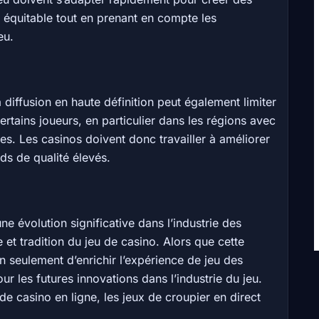
u équitable tout en prenant en compte les
eu.
diffusion en haute définition peut également limiter
ertains joueurs, en particulier dans les régions avec
es. Les casinos doivent donc travailler à améliorer
rds de qualité élevés.
ne évolution significative dans l’industrie des
 et tradition du jeu de casino. Alors que cette
n seulement d’enrichir l’expérience de jeu des
ur les futures innovations dans l’industrie du jeu.
de casino en ligne, les jeux de croupier en direct