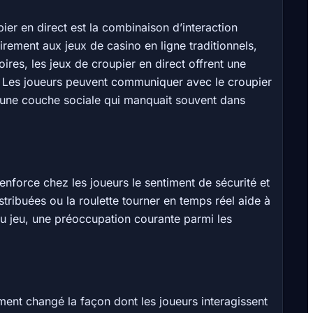
pier en direct est la combinaison d’interaction
rement aux jeux de casino en ligne traditionnels,
res, les jeux de croupier en direct offrent une
. Les joueurs peuvent communiquer avec le croupier
i une couche sociale qui manquait souvent dans
renforce chez les joueurs le sentiment de sécurité et
stribuées ou la roulette tourner en temps réel aide à
 du jeu, une préoccupation courante parmi les
ment changé la façon dont les joueurs interagissent