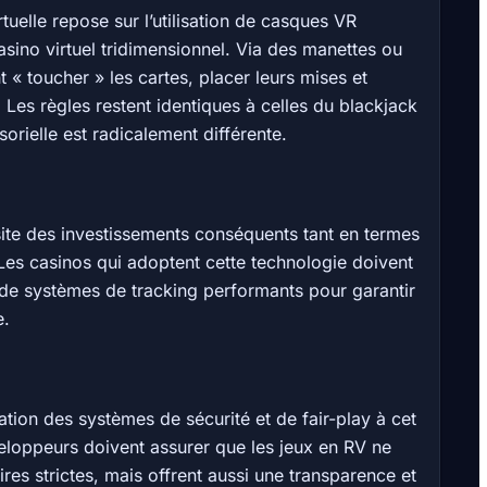
tuelle repose sur l’utilisation de casques VR
asino virtuel tridimensionnel. Via des manettes ou
t « toucher » les cartes, placer leurs mises et
. Les règles restent identiques à celles du blackjack
sorielle est radicalement différente.
site des investissements conséquents tant en termes
Les casinos qui adoptent cette technologie doivent
 de systèmes de tracking performants pour garantir
e.
ation des systèmes de sécurité et de fair-play à cet
eloppeurs doivent assurer que les jeux en RV ne
es strictes, mais offrent aussi une transparence et