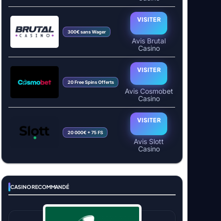
VISITER
300€ sans Wager
Avis Brutal
Casino
VISITER
20 Free Spins Offerts
Avis Cosmobet
Casino
VISITER
20 000€ + 75 FS
Avis Slott
Casino
CASINO RECOMMANDÉ