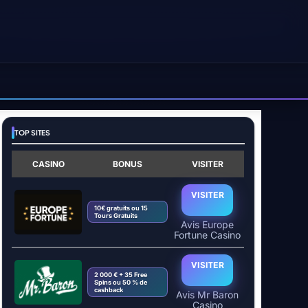
TOP SITES
CASINO
BONUS
VISITER
VISITER
10€ gratuits ou 15
Tours Gratuits
Avis Europe
Fortune Casino
VISITER
2 000 € + 35 Free
Spins ou 50 % de
cashback
Avis Mr Baron
Casino