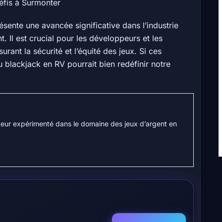
éfis à Surmonter
résente une avancée significative dans l’industrie
. Il est crucial pour les développeurs et les
rant la sécurité et l’équité des jeux. Si ces
u blackjack en RV pourrait bien redéfinir notre
teur expérimenté dans le domaine des jeux d’argent en