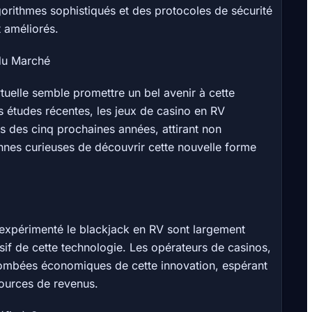
gorithmes sophistiqués et des protocoles de sécurité
 améliorés.
du Marché
rtuelle semble promettre un bel avenir à cette
es études récentes, les jeux de casino en RV
urs des cinq prochaines années, attirant non
nes curieuses de découvrir cette nouvelle forme
t expérimenté le blackjack en RV sont largement
rsif de cette technologie. Les opérateurs de casinos,
etombées économiques de cette innovation, espérant
 sources de revenus.