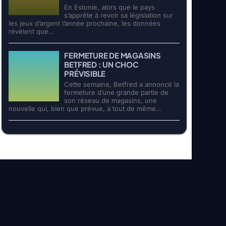
En Estonie, alors que le pays
s’apprête à revoir sa législation sur
les jeux d’argent l’année prochaine, les données
révèlent que...
FERMETURE DE MAGASINS
BETFRED : UN CHOC
PRÉVISIBLE
Cette semaine, Betfred a annoncé la
fermeture d’une grande partie de
son réseau de magasins, une
nouvelle qui, bien que prévue, a tout de même...