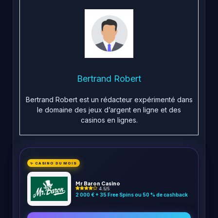
Bertrand Robert
Bertrand Robert est un rédacteur expérimenté dans
le domaine des jeux d’argent en ligne et des
casinos en lignes.
✨ CASINO DU MOIS
Mr Baron Casino
4.5/5
2 000 € + 35 Free Spins ou 50 % de cashback