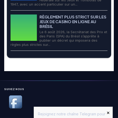
Fédérale sur les Jeux et Tombolas de
1947, avec un accent particulier sur un...
RÈGLEMENT PLUS STRICT SUR LES
JEUX DE CASINO EN LIGNE AU
BRÉSIL
Le 6 août 2026, la Secrétariat des Prix et
des Paris (SPA) du Brésil s’apprête à
publier un décret qui imposera des
règles plus strictes sur...
SUIVEZ NOUS
×
Rejoignez notre chaîne Telegram pour