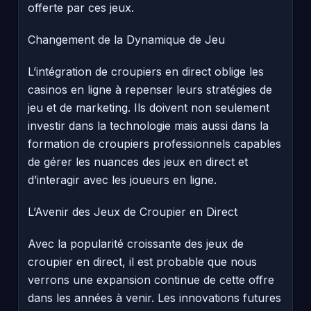
offerte par ces jeux.
Changement de la Dynamique de Jeu
L’intégration de croupiers en direct oblige les
casinos en ligne à repenser leurs stratégies de
jeu et de marketing. Ils doivent non seulement
investir dans la technologie mais aussi dans la
formation de croupiers professionnels capables
de gérer les nuances des jeux en direct et
d’interagir avec les joueurs en ligne.
L’Avenir des Jeux de Croupier en Direct
Avec la popularité croissante des jeux de
croupier en direct, il est probable que nous
verrons une expansion continue de cette offre
dans les années à venir. Les innovations futures