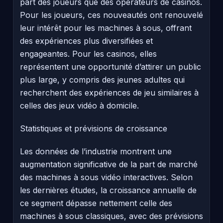
part des joueurs que des opérateurs de casinos.
Pour les joueurs, ces nouveautés ont renouvelé
leur intérêt pour les machines à sous, offrant
des expériences plus diversifiées et
engageantes. Pour les casinos, elles
représentent une opportunité d’attirer un public
plus large, y compris des jeunes adultes qui
recherchent des expériences de jeu similaires à
celles des jeux vidéo à domicile.
Statistiques et prévisions de croissance
Les données de l’industrie montrent une
augmentation significative de la part de marché
des machines à sous vidéo interactives. Selon
les dernières études, la croissance annuelle de
ce segment dépasse nettement celle des
machines à sous classiques, avec des prévisions