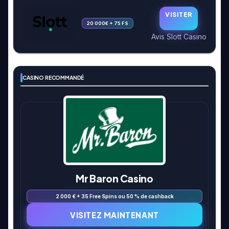
VISITER
20 000€ + 75 FS
Avis Slott Casino
CASINO RECOMMANDÉ
Mr Baron Casino
2 000 € + 35 Free Spins ou 50 % de cashback
VISITEZ MAINTENANT