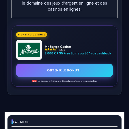
le domaine des jeux d’argent en ligne et des
casinos en lignes.
✨ CASINO DU MOIS
Mr Baron Casino
4.5/5
2 000 € + 35 Free Spins ou 50 % de cashback
OBTENIR LE BONUS
→
Le jeu peut entraîner une dépendance. Jouez avec modération.
18+
TOP SITES