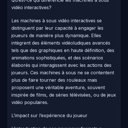
vidéo interactives?
Les machines à sous vidéo interactives se
distinguent par leur capacité à engager les
joueurs de manière plus dynamique. Elles
intègrent des éléments vidéoludiques avancés
tels que des graphiques en haute définition, des
animations sophistiquées, et des scénarios
élaborés qui interagissent avec les actions des
joueurs. Ces machines à sous ne se contentent
plus de faire tourner des rouleaux mais
proposent une véritable aventure, souvent
inspirée de films, de séries télévisées, ou de jeux
vidéo populaires.
L’impact sur l’expérience du joueur