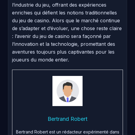
l’industrie du jeu, offrant des expériences
enrichies qui défient les notions traditionnelles
du jeu de casino. Alors que le marché continue
de s’adapter et d’évoluer, une chose reste claire
: l’avenir du jeu de casino sera façonné par
l’innovation et la technologie, promettant des
aventures toujours plus captivantes pour les
joueurs du monde entier.
Bertrand Robert
Bertrand Robert est un rédacteur expérimenté dans