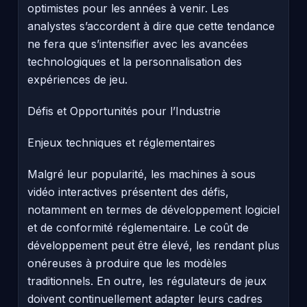
optimistes pour les années à venir. Les
analystes s’accordent à dire que cette tendance
ne fera que s’intensifier avec les avancées
technologiques et la personnalisation des
expériences de jeu.
Défis et Opportunités pour l’Industrie
Enjeux techniques et réglementaires
Malgré leur popularité, les machines à sous
vidéo interactives présentent des défis,
notamment en termes de développement logiciel
et de conformité réglementaire. Le coût de
développement peut être élevé, les rendant plus
onéreuses à produire que les modèles
traditionnels. En outre, les régulateurs de jeux
doivent continuellement adapter leurs cadres