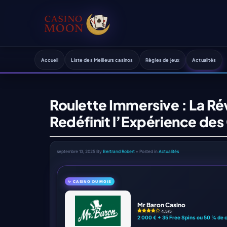
Accueil
Liste des Meilleurs casinos
Règles de jeux
Actualités
Roulette Immersive : La Rév
Redéfinit l’Expérience des
septembre 13, 2025
By
Bertrand Robert
• Posted in
Actualités
✨ CASINO DU MOIS
Mr Baron Casino
4.5/5
2 000 € + 35 Free Spins ou 50 % de