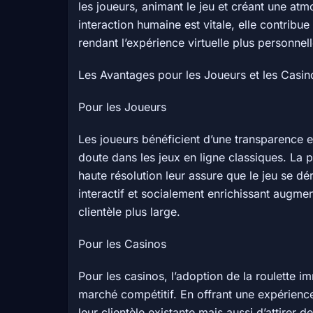
les joueurs, animant le jeu et créant une at
interaction humaine est vitale, elle contribue
rendant l’expérience virtuelle plus personnel
Les Avantages pour les Joueurs et les Casin
Pour les Joueurs
Les joueurs bénéficient d’une transparence et
doute dans les jeux en ligne classiques. La po
haute résolution leur assure que le jeu se dé
interactif et socialement enrichissant augment
clientèle plus large.
Pour les Casinos
Pour les casinos, l’adoption de la roulette i
marché compétitif. En offrant une expérience 
leur clientèle existante mais aussi d’attirer