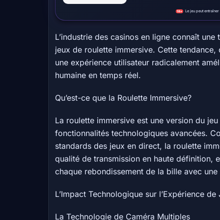
Le jeu peut entraîne
18+
L’industrie des casinos en ligne connaît une
jeux de roulette immersive. Cette tendance,
une expérience utilisateur radicalement amél
humaine en temps réel.
Qu’est-ce que la Roulette Immersive?
La roulette immersive est une version du jeu 
fonctionnalités technologiques avancées. Co
standards des jeux en direct, la roulette imm
qualité de transmission en haute définition, 
chaque rebondissement de la bille avec une 
L’Impact Technologique sur l’Expérience de
La Technologie de Caméra Multiples