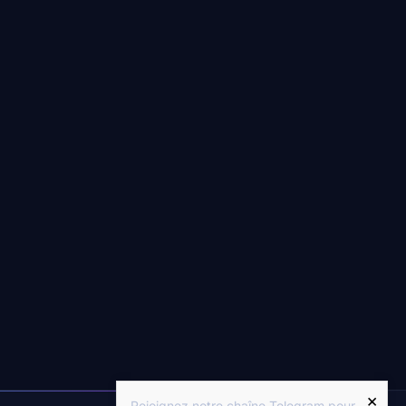
×
Rejoignez notre chaîne Telegram pour