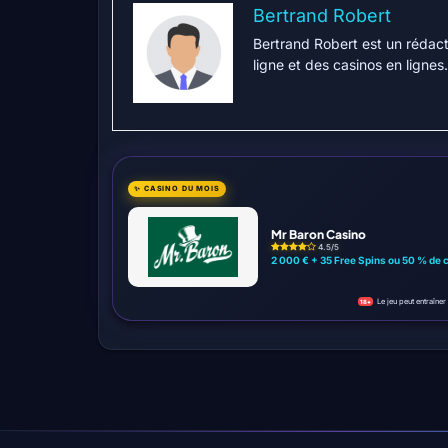
Bertrand Robert
Bertrand Robert est un rédac
ligne et des casinos en lignes.
✨ CASINO DU MOIS
Mr Baron Casino
4.5/5
2 000 € + 35 Free Spins ou 50 % de
Le jeu peut entraîne
18+