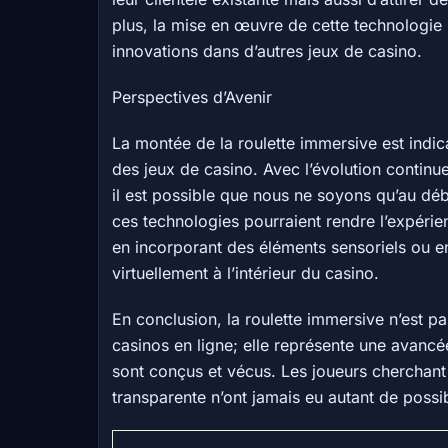
plus, la mise en œuvre de cette technologie
innovations dans d’autres jeux de casino.
Perspectives d’Avenir
La montée de la roulette immersive est ind
des jeux de casino. Avec l’évolution continue
il est possible que nous ne soyons qu’au déb
ces technologies pourraient rendre l’expérie
en incorporant des éléments sensoriels ou e
virtuellement à l’intérieur du casino.
En conclusion, la roulette immersive n’est p
casinos en ligne; elle représente une avancé
sont conçus et vécus. Les joueurs cherchant
transparente n’ont jamais eu autant de possib