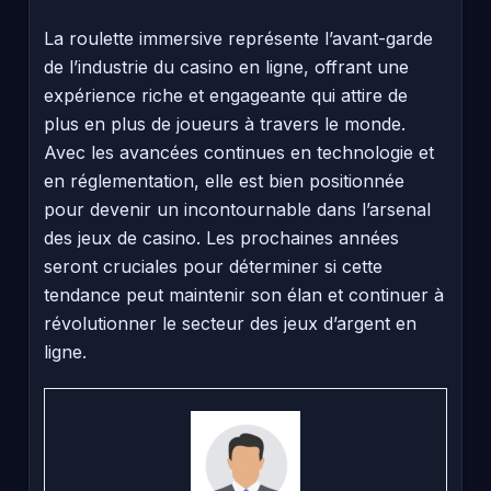
La roulette immersive représente l’avant-garde
de l’industrie du casino en ligne, offrant une
expérience riche et engageante qui attire de
plus en plus de joueurs à travers le monde.
Avec les avancées continues en technologie et
en réglementation, elle est bien positionnée
pour devenir un incontournable dans l’arsenal
des jeux de casino. Les prochaines années
seront cruciales pour déterminer si cette
tendance peut maintenir son élan et continuer à
révolutionner le secteur des jeux d’argent en
ligne.