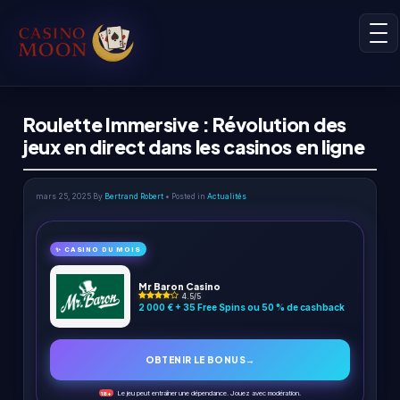
Roulette Immersive : Révolution des
jeux en direct dans les casinos en ligne
mars 25, 2025
By
Bertrand Robert
• Posted in
Actualités
✨ CASINO DU MOIS
Mr Baron Casino
4.5/5
2 000 € + 35 Free Spins ou 50 % de cashback
OBTENIR LE BONUS
→
Le jeu peut entraîner une dépendance. Jouez avec modération.
18+