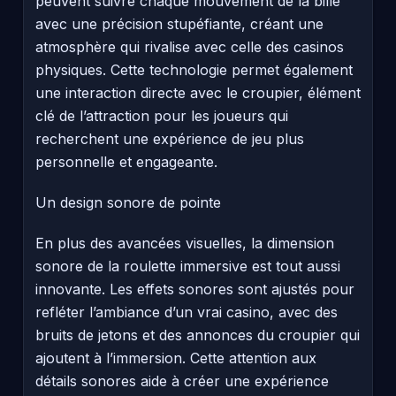
peuvent suivre chaque mouvement de la bille
avec une précision stupéfiante, créant une
atmosphère qui rivalise avec celle des casinos
physiques. Cette technologie permet également
une interaction directe avec le croupier, élément
clé de l’attraction pour les joueurs qui
recherchent une expérience de jeu plus
personnelle et engageante.
Un design sonore de pointe
En plus des avancées visuelles, la dimension
sonore de la roulette immersive est tout aussi
innovante. Les effets sonores sont ajustés pour
refléter l’ambiance d’un vrai casino, avec des
bruits de jetons et des annonces du croupier qui
ajoutent à l’immersion. Cette attention aux
détails sonores aide à créer une expérience