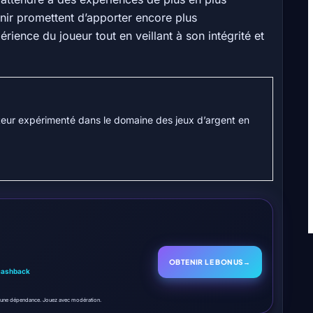
nir promettent d’apporter encore plus
érience du joueur tout en veillant à son intégrité et
teur expérimenté dans le domaine des jeux d’argent en
OBTENIR LE BONUS
→
 cashback
r une dépendance. Jouez avec modération.