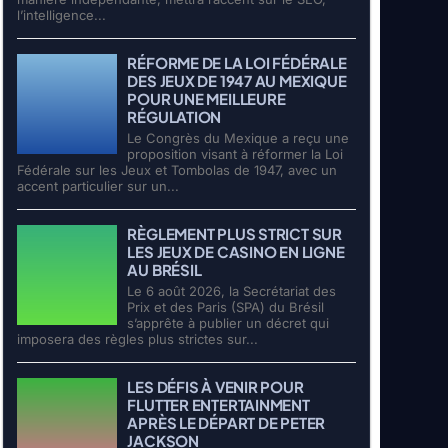
l’intelligence...
RÉFORME DE LA LOI FÉDÉRALE
DES JEUX DE 1947 AU MEXIQUE
POUR UNE MEILLEURE
RÉGULATION
Le Congrès du Mexique a reçu une
proposition visant à réformer la Loi
Fédérale sur les Jeux et Tombolas de 1947, avec un
accent particulier sur un...
RÈGLEMENT PLUS STRICT SUR
LES JEUX DE CASINO EN LIGNE
AU BRÉSIL
Le 6 août 2026, la Secrétariat des
Prix et des Paris (SPA) du Brésil
s’apprête à publier un décret qui
imposera des règles plus strictes sur...
LES DÉFIS À VENIR POUR
FLUTTER ENTERTAINMENT
APRÈS LE DÉPART DE PETER
JACKSON