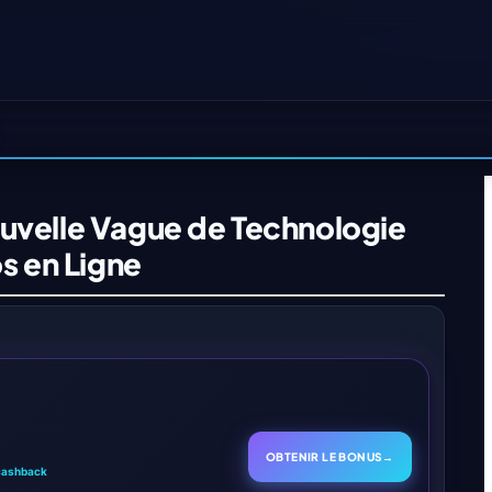
uvelle Vague de Technologie
s en Ligne
OBTENIR LE BONUS
→
 cashback