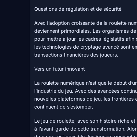
Questions de régulation et de sécurité
Avec l’adoption croissante de la roulette num
deviennent primordiales. Les organismes de r
pour mettre à jour les cadres législatifs af
les technologies de cryptage avancé sont e
transactions financières des joueurs.
Vers un futur innovant
La roulette numérique n’est que le début d’un
l’industrie du jeu. Avec des avancées contin
nouvelles plateformes de jeu, les frontières 
continuent de s’estomper.
Le jeu de roulette, avec son histoire riche et
à l’avant-garde de cette transformation. Alo
de ce qui est possible, les joueurs peuvent 