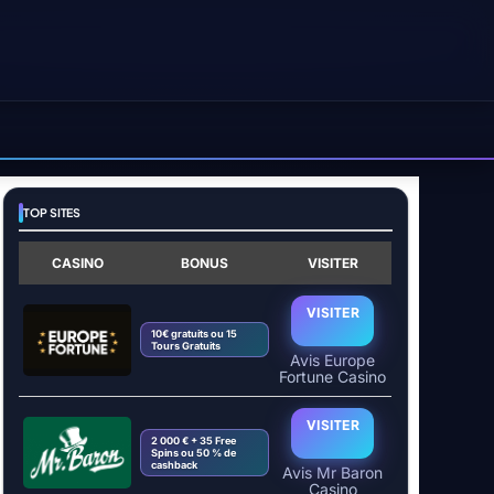
TOP SITES
CASINO
BONUS
VISITER
VISITER
10€ gratuits ou 15
Tours Gratuits
Avis Europe
Fortune Casino
VISITER
2 000 € + 35 Free
Spins ou 50 % de
cashback
Avis Mr Baron
Casino