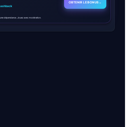
OBTENIR LE BONUS
→
 cashback
r une dépendance. Jouez avec modération.