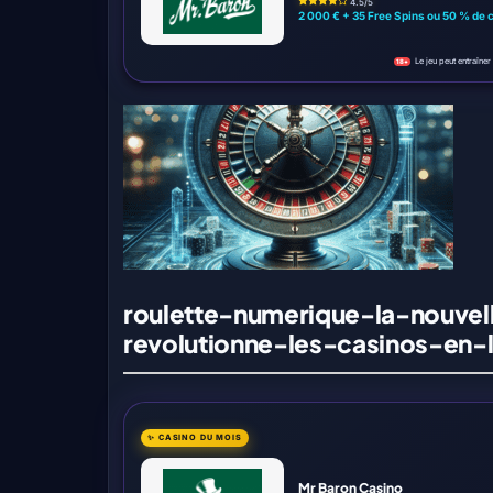
4.5/5
2 000 € + 35 Free Spins ou 50 % de
Le jeu peut entraîne
18+
roulette-numerique-la-nouve
revolutionne-les-casinos-en-
✨ CASINO DU MOIS
Mr Baron Casino