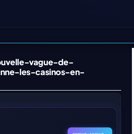
ouvelle-vague-de-
onne-les-casinos-en-