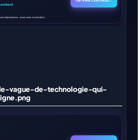
OBTENIR LE BONUS
→
 cashback
r une dépendance. Jouez avec modération.
lle-vague-de-technologie-qui-
ligne.png