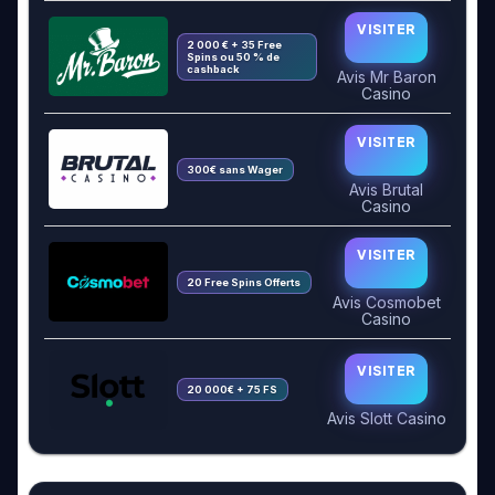
VISITER
2 000 € + 35 Free
Spins ou 50 % de
cashback
Avis Mr Baron
Casino
VISITER
300€ sans Wager
Avis Brutal
Casino
VISITER
20 Free Spins Offerts
Avis Cosmobet
Casino
VISITER
20 000€ + 75 FS
Avis Slott Casino