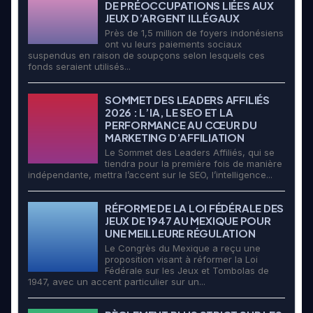
DE PRÉOCCUPATIONS LIÉES AUX
JEUX D’ARGENT ILLÉGAUX
Près de 1,5 million de foyers indonésiens
ont vu leurs paiements sociaux
suspendus en raison de soupçons selon lesquels ces
fonds seraient utilisés...
SOMMET DES LEADERS AFFILIÉS
2026 : L’IA, LE SEO ET LA
PERFORMANCE AU CŒUR DU
MARKETING D’AFFILIATION
Le Sommet des Leaders Affiliés, qui se
tiendra pour la première fois de manière
indépendante, mettra l’accent sur le SEO, l’intelligence...
RÉFORME DE LA LOI FÉDÉRALE DES
JEUX DE 1947 AU MEXIQUE POUR
UNE MEILLEURE RÉGULATION
Le Congrès du Mexique a reçu une
proposition visant à réformer la Loi
Fédérale sur les Jeux et Tombolas de
1947, avec un accent particulier sur un...