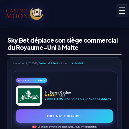
Sky Bet déplace son siège commercial
du Royaume-Uni à Malte
novembre 19, 2025
By
Bertrand Robert
• Posted in
Actualités
✨ CASINO DU MOIS
Mr Baron Casino
4.5/5
2 000 € + 35 Free Spins ou 50 % de cashback
OBTENIR LE BONUS
→
Le jeu peut entraîner une dépendance. Jouez avec modération.
18+