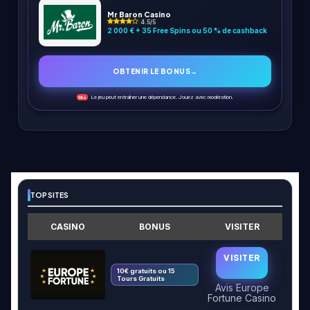
Mr Baron Casino
4.5/5
2 000 € + 35 Free Spins ou 50 % de cashback
OBTENIR LE BONUS
→
Le jeu peut entraîner une dépendance. Jouez avec modération.
18+
TOP SITES
CASINO
BONUS
VISITER
VISITER
10€ gratuits ou 15
Tours Gratuits
Avis Europe
Fortune Casino