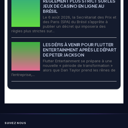
RÈGLEMENT PLUS STRICT SUR LES
JEUX DE CASINO EN LIGNE AU
BRÉSIL
Le 6 août 2026, la Secrétariat des Prix et
des Paris (SPA) du Brésil s’apprête à
publier un décret qui imposera des
règles plus strictes sur...
LES DÉFIS À VENIR POUR FLUTTER
ENTERTAINMENT APRÈS LE DÉPART
DE PETER JACKSON
Flutter Entertainment se prépare à une
nouvelle « période de transformation »
alors que Dan Taylor prend les rênes de
l’entreprise,...
SUIVEZ NOUS