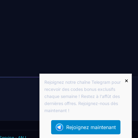
×
Rejoignez notre chaîne Telegram pour
recevoir des codes bonus exclusifs
chaque semaine ! Restez à l'affût des
dernières offres. Rejoignez-nous dès
maintenant !
Rejoignez maintenant
Service
·
ANJ