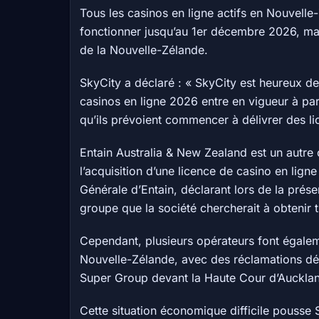
Tous les casinos en ligne actifs en Nouvelle
fonctionner jusqu’au 1er décembre 2026, mais
de la Nouvelle-Zélande.
SkyCity a déclaré : « SkyCity est heureux de 
casinos en ligne 2026 entre en vigueur à pa
qu’ils prévoient commencer à délivrer des l
Entain Australia & New Zealand est un autre
l’acquisition d’une licence de casino en lign
Générale d’Entain, déclarant lors de la prés
groupe que la société chercherait à obtenir t
Cependant, plusieurs opérateurs font égalem
Nouvelle-Zélande, avec des réclamations dé
Super Group devant la Haute Cour d’Auckland
Cette situation économique difficile pousse 