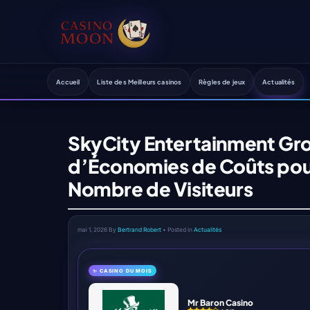
Accueil
Liste des Meilleurs casinos
Règles de jeux
Actualités
SkyCity Entertainment Gro
d’Économies de Coûts pou
Nombre de Visiteurs
mai 1, 2026
By
Bertrand Robert
• Posted in
Actualités
✨ CASINO DU MOIS
Mr Baron Casino