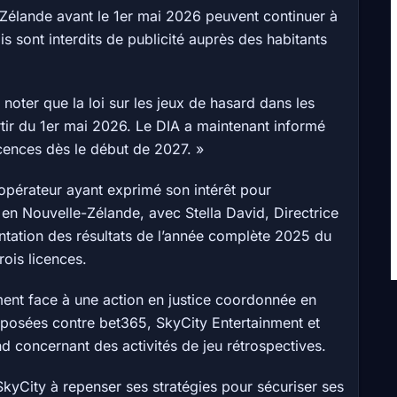
-Zélande avant le 1er mai 2026 peuvent continuer à
 sont interdits de publicité auprès des habitants
noter que la loi sur les jeux de hasard dans les
rtir du 1er mai 2026. Le DIA a maintenant informé
icences dès le début de 2027. »
 opérateur ayant exprimé son intérêt pour
e en Nouvelle-Zélande, avec Stella David, Directrice
entation des résultats de l’année complète 2025 du
rois licences.
ent face à une action en justice coordonnée en
posées contre bet365, SkyCity Entertainment et
 concernant des activités de jeu rétrospectives.
SkyCity à repenser ses stratégies pour sécuriser ses