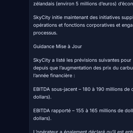
zélandais (environ 5 millions d’euros) d’éco
SkyCity initie maintenant des initiatives su
opérations et fonctions corporatives et enga
processus.
Guidance Mise à Jour
SkyCity a listé les prévisions suivantes pour
depuis que l’augmentation des prix du carbu
l’année financière :
EBITDA sous-jacent – 180 à 190 millions de 
dollars).
EBITDA rapporté – 155 à 165 millions de dol
dollars).
L’opérateur a également déclaré qu’il est en