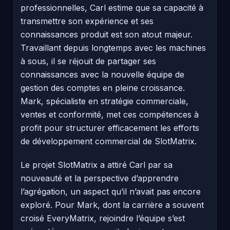
professionnelles, Carl estime que sa capacité à
transmettre son expérience et ses
connaissances produit est son atout majeur.
Travaillant depuis longtemps avec les machines
à sous, il se réjouit de partager ses
connaissances avec la nouvelle équipe de
gestion des comptes en pleine croissance.
Mark, spécialiste en stratégie commerciale,
ventes et conformité, met ces compétences à
profit pour structurer efficacement les efforts
de développement commercial de SlotMatrix.
Le projet SlotMatrix a attiré Carl par sa
nouveauté et la perspective d’apprendre
l’agrégation, un aspect qu’il n’avait pas encore
exploré. Pour Mark, dont la carrière a souvent
croisé EveryMatrix, rejoindre l’équipe s’est