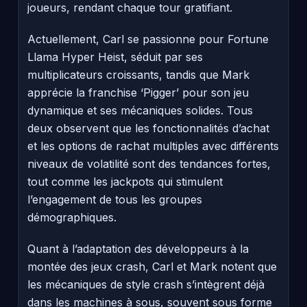
joueurs, rendant chaque tour gratifiant.
Actuellement, Carl se passionne pour Fortune
Llama Hyper Heist, séduit par ses
multiplicateurs croissants, tandis que Mark
apprécie la franchise ‘Pigger’ pour son jeu
dynamique et ses mécaniques solides. Tous
deux observent que les fonctionnalités d’achat
et les options de rachat multiples avec différents
niveaux de volatilité sont des tendances fortes,
tout comme les jackpots qui stimulent
l’engagement de tous les groupes
démographiques.
Quant à l’adaptation des développeurs à la
montée des jeux crash, Carl et Mark notent que
les mécaniques de style crash s’intègrent déjà
dans les machines à sous, souvent sous forme