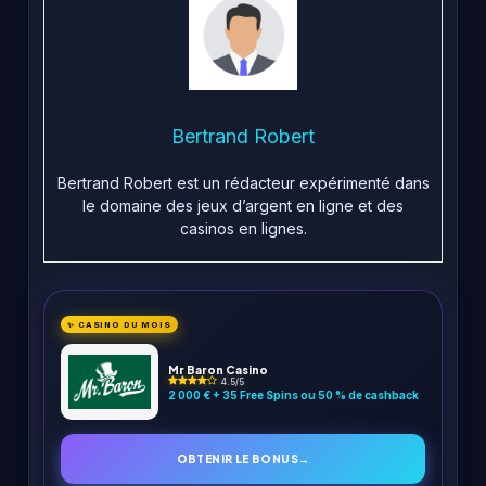
Bertrand Robert
Bertrand Robert est un rédacteur expérimenté dans
le domaine des jeux d’argent en ligne et des
casinos en lignes.
✨ CASINO DU MOIS
Mr Baron Casino
4.5/5
2 000 € + 35 Free Spins ou 50 % de cashback
OBTENIR LE BONUS
→