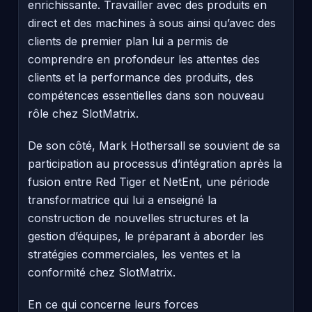
enrichissante. Travailler avec des produits en
direct et des machines à sous ainsi qu’avec des
clients de premier plan lui a permis de
comprendre en profondeur les attentes des
clients et la performance des produits, des
compétences essentielles dans son nouveau
rôle chez SlotMatrix.
De son côté, Mark Hothersall se souvient de sa
participation au processus d’intégration après la
fusion entre Red Tiger et NetEnt, une période
transformatrice qui lui a enseigné la
construction de nouvelles structures et la
gestion d’équipes, le préparant à aborder les
stratégies commerciales, les ventes et la
conformité chez SlotMatrix.
En ce qui concerne leurs forces