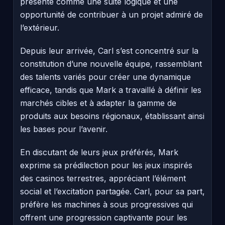
présenté comme une suite logique et une
opportunité de contribuer à un projet admiré de
l’extérieur.
Depuis leur arrivée, Carl s’est concentré sur la
constitution d’une nouvelle équipe, rassemblant
des talents variés pour créer une dynamique
efficace, tandis que Mark a travaillé à définir les
marchés cibles et à adapter la gamme de
produits aux besoins régionaux, établissant ainsi
les bases pour l’avenir.
En discutant de leurs jeux préférés, Mark
exprime sa prédilection pour les jeux inspirés
des casinos terrestres, appréciant l’élément
social et l’excitation partagée. Carl, pour sa part,
préfère les machines à sous progressives qui
offrent une progression captivante pour les