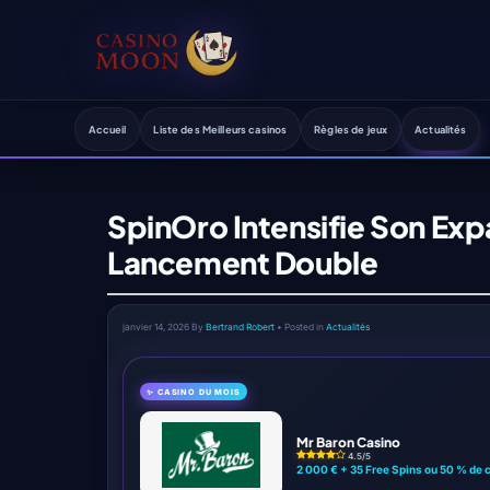
Accueil
Liste des Meilleurs casinos
Règles de jeux
Actualités
SpinOro Intensifie Son Ex
Lancement Double
janvier 14, 2026
By
Bertrand Robert
• Posted in
Actualités
✨ CASINO DU MOIS
Mr Baron Casino
4.5/5
2 000 € + 35 Free Spins ou 50 % de