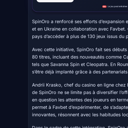
Le jeu peut entraîne
18+
SpinOro a renforcé ses efforts d’expansion
et en Ukraine en collaboration avec Favbet.
pays d’accéder à plus de 130 jeux issus du 
Avec cette initiative, SpinOro fait ses débu
80 titres, incluant des nouveautés comme Ca
tels que Savanna Spin et Cleopatra. En Rou
s’être déjà implanté grâce à des partenaria
Andrii Krasko, chef du casino en ligne chez F
de SpinOro ne se limite pas à diversifier l’of
en question les attentes des joueurs en term
permet à Favbet d’expérimenter, de s’adapte
innovantes, résonnent avec les habitudes loc
Dans le cadre de cette intégration, SpinOro 