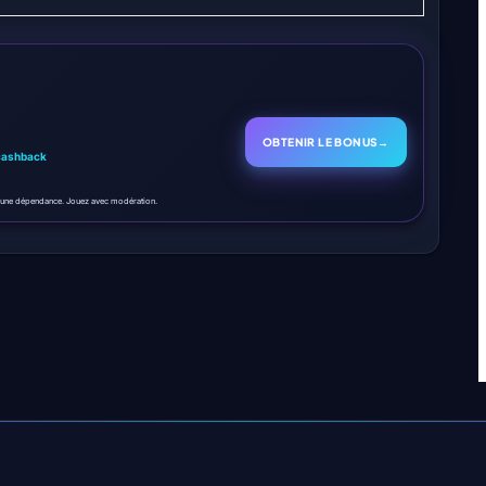
OBTENIR LE BONUS
→
 cashback
r une dépendance. Jouez avec modération.