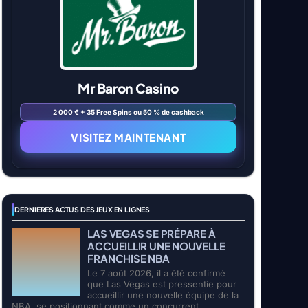
Mr Baron Casino
2 000 € + 35 Free Spins ou 50 % de cashback
VISITEZ MAINTENANT
DERNIERES ACTUS DES JEUX EN LIGNES
LAS VEGAS SE PRÉPARE À
ACCUEILLIR UNE NOUVELLE
FRANCHISE NBA
Le 7 août 2026, il a été confirmé
que Las Vegas est pressentie pour
accueillir une nouvelle équipe de la
NBA, se positionnant comme un concurrent...