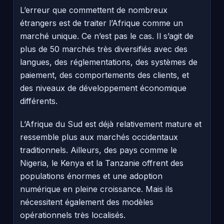
L’erreur que commettent de nombreux
étrangers est de traiter l’Afrique comme un
marché unique. Ce n’est pas le cas. Il s’agit de
plus de 50 marchés très diversifiés avec des
langues, des réglementations, des systèmes de
paiement, des comportements des clients, et
des niveaux de développement économique
différents.
L’Afrique du Sud est déjà relativement mature et
ressemble plus aux marchés occidentaux
traditionnels. Ailleurs, des pays comme le
Nigeria, le Kenya et la Tanzanie offrent des
populations énormes et une adoption
numérique en pleine croissance. Mais ils
nécessitent également des modèles
opérationnels très localisés.