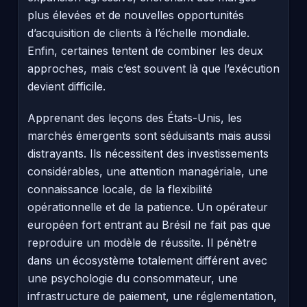
plus élevées et de nouvelles opportunités
d’acquisition de clients à l’échelle mondiale.
Enfin, certaines tentent de combiner les deux
approches, mais c’est souvent là que l’exécution
devient difficile.
Apprenant des leçons des États-Unis, les
marchés émergents sont séduisants mais aussi
distrayants. Ils nécessitent des investissements
considérables, une attention managériale, une
connaissance locale, de la flexibilité
opérationnelle et de la patience. Un opérateur
européen fort entrant au Brésil ne fait pas que
reproduire un modèle de réussite. Il pénètre
dans un écosystème totalement différent avec
une psychologie du consommateur, une
infrastructure de paiement, une réglementation,