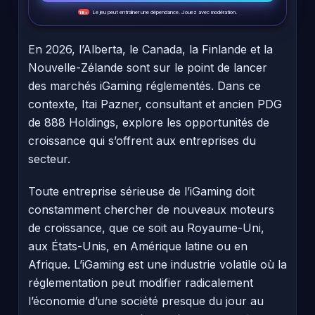
Le jeu peut entraîner une dépendance. Jouez avec modération.
18+
En 2026, l’Alberta, le Canada, la Finlande et la
Nouvelle-Zélande sont sur le point de lancer
des marchés iGaming réglementés. Dans ce
contexte, Itai Pazner, consultant et ancien PDG
de 888 Holdings, explore les opportunités de
croissance qui s’offrent aux entreprises du
secteur.
Toute entreprise sérieuse de l’iGaming doit
constamment chercher de nouveaux moteurs
de croissance, que ce soit au Royaume-Uni,
aux États-Unis, en Amérique latine ou en
Afrique. L’iGaming est une industrie volatile où la
réglementation peut modifier radicalement
l’économie d’une société presque du jour au