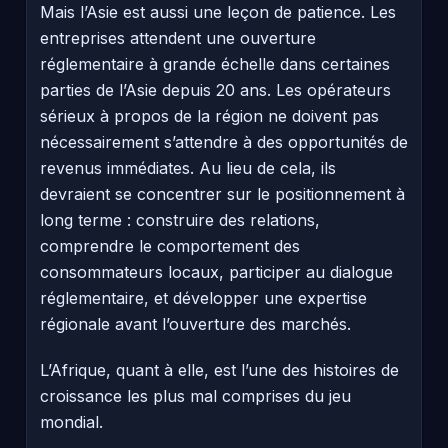
Mais l’Asie est aussi une leçon de patience. Les
entreprises attendent une ouverture
réglementaire à grande échelle dans certaines
parties de l’Asie depuis 20 ans. Les opérateurs
sérieux à propos de la région ne doivent pas
nécessairement s’attendre à des opportunités de
revenus immédiates. Au lieu de cela, ils
devraient se concentrer sur le positionnement à
long terme : construire des relations,
comprendre le comportement des
consommateurs locaux, participer au dialogue
réglementaire, et développer une expertise
régionale avant l’ouverture des marchés.
L’Afrique, quant à elle, est l’une des histoires de
croissance les plus mal comprises du jeu
mondial.