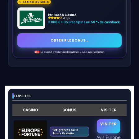
✨ CASINO DU MOIS
Mr Baron Casino
4.5/5
2 000 € + 35 Free Spins ou 50 % de cashback
OBTENIR LE BONUS
→
Le jeu peut entraîner une dépendance. Jouez avec modération.
18+
TOP SITES
CASINO
BONUS
VISITER
VISITER
10€ gratuits ou 15
Tours Gratuits
Avis Europe