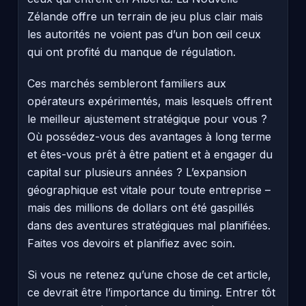
Zélande offre un terrain de jeu plus clair mais
les autorités ne voient pas d’un bon œil ceux
qui ont profité du manque de régulation.
Ces marchés sembleront familiers aux
opérateurs expérimentés, mais lesquels offrent
le meilleur ajustement stratégique pour vous ?
Où possédez-vous des avantages à long terme
et êtes-vous prêt à être patient et à engager du
capital sur plusieurs années ? L’expansion
géographique est vitale pour toute entreprise –
mais des millions de dollars ont été gaspillés
dans des aventures stratégiques mal planifiées.
Faites vos devoirs et planifiez avec soin.
Si vous ne retenez qu’une chose de cet article,
ce devrait être l’importance du timing. Entrer tôt