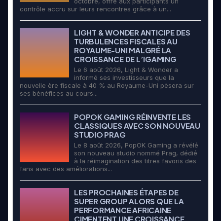
octobre, offre aux participants un
contrôle accru sur leurs rencontres grâce à un...
LIGHT & WONDER ANTICIPE DES
TURBULENCES FISCALES AU
ROYAUME-UNI MALGRÉ LA
CROISSANCE DE L’IGAMING
Le 6 août 2026, Light & Wonder a
informé ses investisseurs que la
nouvelle ère fiscale à 40 % au Royaume-Uni pèsera sur
ses bénéfices au cours...
POPOK GAMING RÉINVENTE LES
CLASSIQUES AVEC SON NOUVEAU
STUDIO PRAG
Le 8 août 2026, PopOK Gaming a révélé
son nouveau studio nommé Prag, dédié
à la réimagination des titres favoris des
fans avec des améliorations...
LES PROCHAINES ÉTAPES DE
SUPER GROUP ALORS QUE LA
PERFORMANCE AFRICAINE
CIMENTENT UNE CROISSANCE