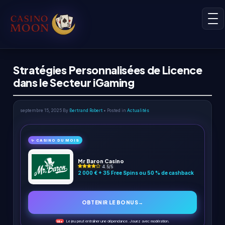
Stratégies Personnalisées de Licence
dans le Secteur iGaming
septembre 15, 2025
By
Bertrand Robert
• Posted in
Actualités
✨ CASINO DU MOIS
Mr Baron Casino
4.5/5
2 000 € + 35 Free Spins ou 50 % de cashback
OBTENIR LE BONUS
→
Le jeu peut entraîner une dépendance. Jouez avec modération.
18+