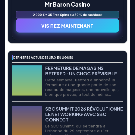
Mr Baron Casino
2 000 € + 35 Free Spins ou 50 % de cashback
VISITEZ MAINTENANT
DERNIERES ACTUS DES JEUX EN LIGNES
FERMETURE DE MAGASINS
BETFRED : UN CHOC PRÉVISIBLE
Cette semaine, Betfred a annoncé la
fermeture d’une grande partie de son
réseau de magasins, une nouvelle qui,
bien que prévue, a tout de même...
SBC SUMMIT 2026 RÉVOLUTIONNE
LE NETWORKING AVEC SBC
CONNECT
Le SBC Summit, qui se tiendra à
Lisbonne du 29 septembre au 1er