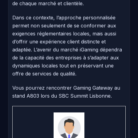
de chaque marché et clientèle.
Dans ce contexte, l’approche personnalisée
permet non seulement de se conformer aux
exigences réglementaires locales, mais aussi
d’offrir une expérience client distincte et
adaptée. L’avenir du marché iGaming dépendra
de la capacité des entreprises à s’adapter aux
dynamiques locales tout en préservant une
offre de services de qualité.
Vous pourrez rencontrer Gaming Gateway au
stand A803 lors du SBC Summit Lisbonne.