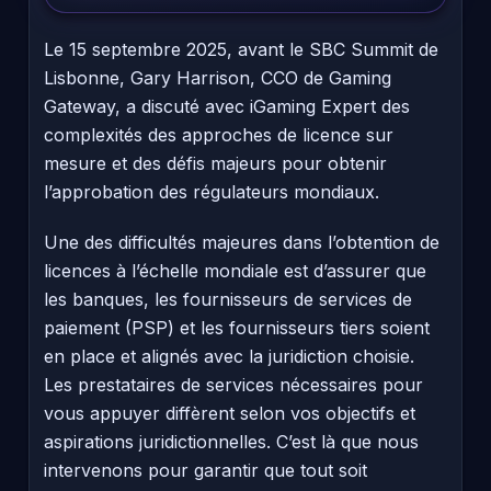
Le 15 septembre 2025, avant le SBC Summit de
Lisbonne, Gary Harrison, CCO de Gaming
Gateway, a discuté avec iGaming Expert des
complexités des approches de licence sur
mesure et des défis majeurs pour obtenir
l’approbation des régulateurs mondiaux.
Une des difficultés majeures dans l’obtention de
licences à l’échelle mondiale est d’assurer que
les banques, les fournisseurs de services de
paiement (PSP) et les fournisseurs tiers soient
en place et alignés avec la juridiction choisie.
Les prestataires de services nécessaires pour
vous appuyer diffèrent selon vos objectifs et
aspirations juridictionnelles. C’est là que nous
intervenons pour garantir que tout soit