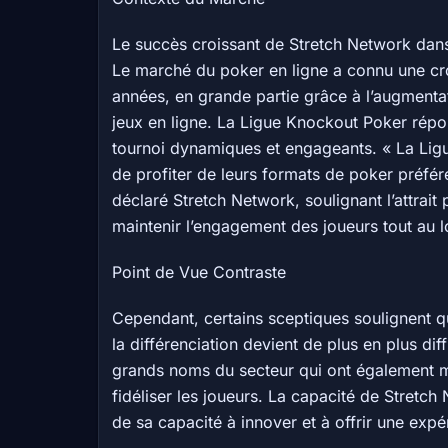
Le succès croissant de Stretch Network dans
Le marché du poker en ligne a connu une cro
années, en grande partie grâce à l’augmentati
jeux en ligne. La Ligue Knockout Poker rép
tournoi dynamiques et engageants. « La Ligu
de profiter de leurs formats de poker préfér
déclaré Stretch Network, soulignant l’attrai
maintenir l’engagement des joueurs tout au 
Point de Vue Contraste
Cependant, certains sceptiques soulignent qu
la différenciation devient de plus en plus dif
grands noms du secteur qui ont également mi
fidéliser les joueurs. La capacité de Stretc
de sa capacité à innover et à offrir une expér