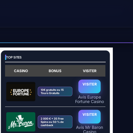
TOP SITES
CASINO
BONUS
VISITER
VISITER
10€ gratuits ou 15
Tours Gratuits
Avis Europe
Fortune Casino
VISITER
2 000 € + 35 Free
Spins ou 50 % de
cashback
Avis Mr Baron
Casino