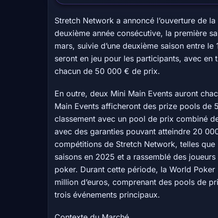
Stretch Network a annoncé l’ouverture de la 
deuxième année consécutive, la première sai
mars, suivie d’une deuxième saison entre le 1
seront en jeu pour les participants, avec en
chacun de 50 000 € de prix.
En outre, deux Mini Main Events auront cha
Main Events afficheront des prize pools de 
classement avec un pool de prix combiné d
avec des garanties pouvant atteindre 20 000 
compétitions de Stretch Network, telles que 
saisons en 2025 et a rassemblé des joueurs 
poker. Durant cette période, la World Poker 
million d’euros, comprenant des pools de p
trois événements principaux.
Contexte du Marché