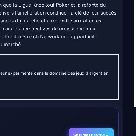
ien que la Ligue Knockout Poker et la refonte du
rs l’amélioration continue, la clé de leur succès
ndances du marché et à répondre aux attentes
e, mais les perspectives de croissance pour
, offrant à Stretch Network une opportunité
u marché.
teur expérimenté dans le domaine des jeux d’argent en
OBTENIR LE BONUS
→