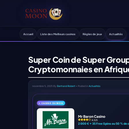
Accueil
Liste des Meilleurs casinos
Règles de jeux
Actualités
Super Coin de Super Group 
Cryptomonnaies en Afriqu
novembre 5, 2025
By
Bertrand Robert
• Posted in
Actualités
✨ CASINO DU MOIS
Mr Baron Casino
4.5/5
2 000 € + 35 Free Spins ou 50 % de