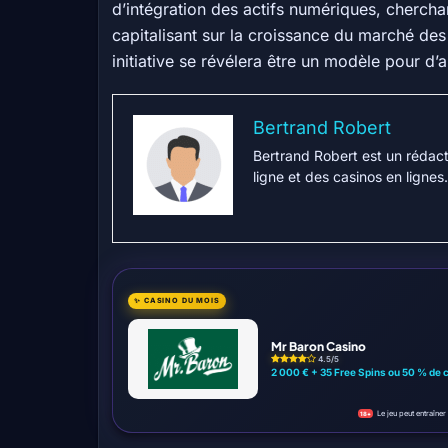
d’intégration des actifs numériques, cherchan
capitalisant sur la croissance du marché des
initiative se révélera être un modèle pour d’a
Bertrand Robert
Bertrand Robert est un rédac
ligne et des casinos en lignes.
✨ CASINO DU MOIS
Mr Baron Casino
4.5/5
2 000 € + 35 Free Spins ou 50 % de
Le jeu peut entraîne
18+