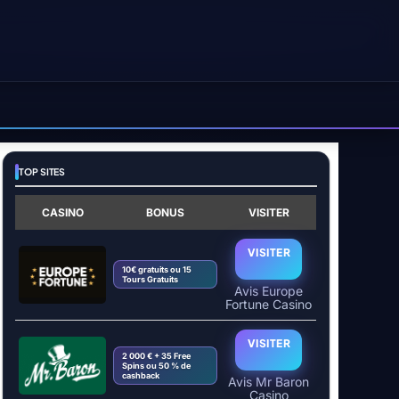
TOP SITES
CASINO
BONUS
VISITER
VISITER
10€ gratuits ou 15
Tours Gratuits
Avis Europe
Fortune Casino
VISITER
2 000 € + 35 Free
Spins ou 50 % de
cashback
Avis Mr Baron
Casino