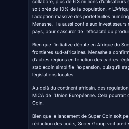
collabore, plus de 6,3 millions d’utilisateur
soit près de 10% de la population. « L’Afriqu
l’adoption massive des portefeuilles numériq
Menashe. Il a aussi confié aux investisseurs 
pays, pour s’assurer de l’efficacité du produ
Bien que l’initiative débute en Afrique du S
frontières sud-africaines. Menashe a confir
d’autres régions en fonction des cadres rég
stablecoin simplifie l’expansion, puisqu’il s’
législations locales.
Au-delà du continent africain, des régulati
MiCA de l’Union Européenne. Cela pourrait 
Coin.
Bien que le lancement de Super Coin soit p
réduction des coûts, Super Group voit au-del