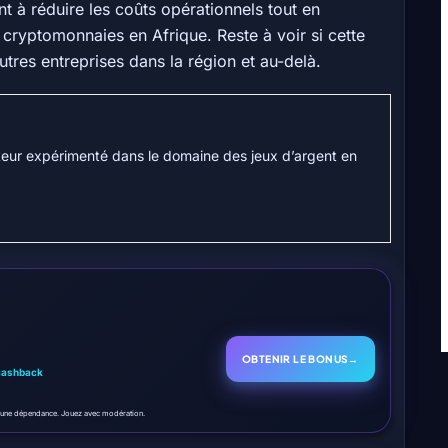
t à réduire les coûts opérationnels tout en
 cryptomonnaies en Afrique. Reste à voir si cette
utres entreprises dans la région et au-delà.
teur expérimenté dans le domaine des jeux d’argent en
OBTENIR LE BONUS
→
 cashback
r une dépendance. Jouez avec modération.