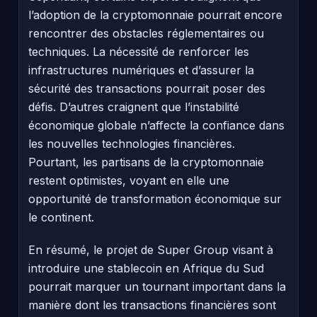
l’adoption de la cryptomonnaie pourrait encore
rencontrer des obstacles réglementaires ou
techniques. La nécessité de renforcer les
infrastructures numériques et d’assurer la
sécurité des transactions pourrait poser des
défis. D’autres craignent que l’instabilité
économique globale n’affecte la confiance dans
les nouvelles technologies financières.
Pourtant, les partisans de la cryptomonnaie
restent optimistes, voyant en elle une
opportunité de transformation économique sur
le continent.
En résumé, le projet de Super Group visant à
introduire une stablecoin en Afrique du Sud
pourrait marquer un tournant important dans la
manière dont les transactions financières sont