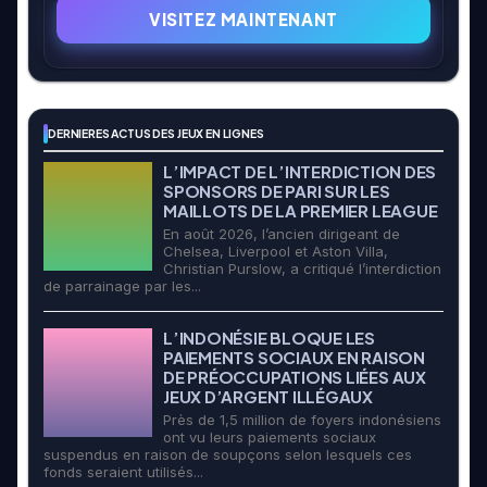
VISITEZ MAINTENANT
DERNIERES ACTUS DES JEUX EN LIGNES
L’IMPACT DE L’INTERDICTION DES
SPONSORS DE PARI SUR LES
MAILLOTS DE LA PREMIER LEAGUE
En août 2026, l’ancien dirigeant de
Chelsea, Liverpool et Aston Villa,
Christian Purslow, a critiqué l’interdiction
de parrainage par les...
L’INDONÉSIE BLOQUE LES
PAIEMENTS SOCIAUX EN RAISON
DE PRÉOCCUPATIONS LIÉES AUX
JEUX D’ARGENT ILLÉGAUX
Près de 1,5 million de foyers indonésiens
ont vu leurs paiements sociaux
suspendus en raison de soupçons selon lesquels ces
fonds seraient utilisés...