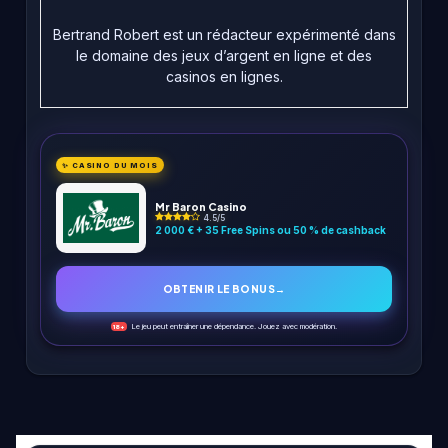
Bertrand Robert est un rédacteur expérimenté dans
le domaine des jeux d’argent en ligne et des
casinos en lignes.
✨ CASINO DU MOIS
Mr Baron Casino
4.5/5
2 000 € + 35 Free Spins ou 50 % de cashback
OBTENIR LE BONUS
→
Le jeu peut entraîner une dépendance. Jouez avec modération.
18+