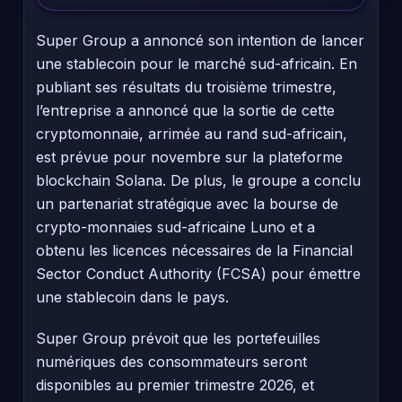
Super Group a annoncé son intention de lancer
une stablecoin pour le marché sud-africain. En
publiant ses résultats du troisième trimestre,
l’entreprise a annoncé que la sortie de cette
cryptomonnaie, arrimée au rand sud-africain,
est prévue pour novembre sur la plateforme
blockchain Solana. De plus, le groupe a conclu
un partenariat stratégique avec la bourse de
crypto-monnaies sud-africaine Luno et a
obtenu les licences nécessaires de la Financial
Sector Conduct Authority (FCSA) pour émettre
une stablecoin dans le pays.
Super Group prévoit que les portefeuilles
numériques des consommateurs seront
disponibles au premier trimestre 2026, et