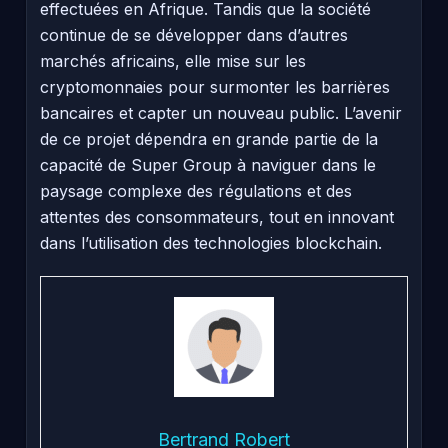
effectuées en Afrique. Tandis que la société
continue de se développer dans d’autres
marchés africains, elle mise sur les
cryptomonnaies pour surmonter les barrières
bancaires et capter un nouveau public. L’avenir
de ce projet dépendra en grande partie de la
capacité de Super Group à naviguer dans le
paysage complexe des régulations et des
attentes des consommateurs, tout en innovant
dans l’utilisation des technologies blockchain.
Bertrand Robert