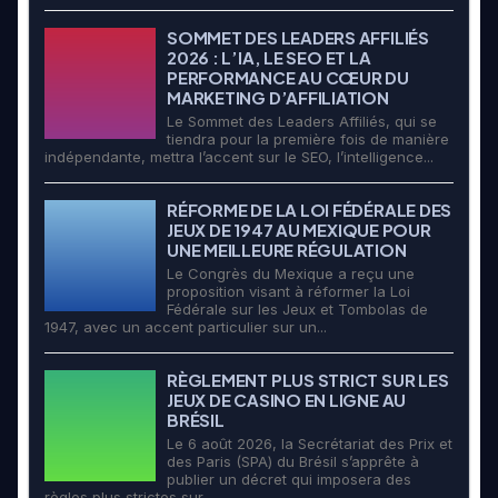
SOMMET DES LEADERS AFFILIÉS
2026 : L’IA, LE SEO ET LA
PERFORMANCE AU CŒUR DU
MARKETING D’AFFILIATION
Le Sommet des Leaders Affiliés, qui se
tiendra pour la première fois de manière
indépendante, mettra l’accent sur le SEO, l’intelligence...
RÉFORME DE LA LOI FÉDÉRALE DES
JEUX DE 1947 AU MEXIQUE POUR
UNE MEILLEURE RÉGULATION
Le Congrès du Mexique a reçu une
proposition visant à réformer la Loi
Fédérale sur les Jeux et Tombolas de
1947, avec un accent particulier sur un...
RÈGLEMENT PLUS STRICT SUR LES
JEUX DE CASINO EN LIGNE AU
BRÉSIL
Le 6 août 2026, la Secrétariat des Prix et
des Paris (SPA) du Brésil s’apprête à
publier un décret qui imposera des
règles plus strictes sur...