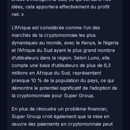
idées, cela apportera effectivement du profit
net. »
L’Afrique est considérée comme l’un des
marchés de la cryptomonnaie les plus
dynamiques au monde, avec le Kenya, le Nigeria
et l’Afrique du Sud ayant le plus grand nombre
d’utilisateurs dans la région. Selon Luno, elle
compte une base d’utilisateurs de plus de 6,3
millions en Afrique du Sud, représentant
presque 10 % de la population du pays, ce qui
démontre le potentiel significatif de l’adoption de
la cryptomonnaie pour Super Group.
En plus de résoudre un problème financier,
Super Group croit également que la mise en
œuvre des paiements en cryptomonnaie peut