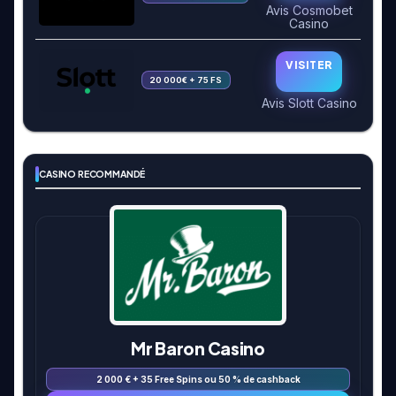
Avis Cosmobet
Casino
VISITER
20 000€ + 75 FS
Avis Slott Casino
CASINO RECOMMANDÉ
Mr Baron Casino
2 000 € + 35 Free Spins ou 50 % de cashback