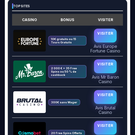
TOP SITES
CASINO
BONUS
VISITER
VISITER
10€ gratuits ou 15
Tours Gratuits
Avis Europe
Fortune Casino
VISITER
2 000 € + 35 Free
Spins ou 50 % de
cashback
Avis Mr Baron
Casino
VISITER
300€ sans Wager
Avis Brutal
Casino
VISITER
20 Free Spins Offerts